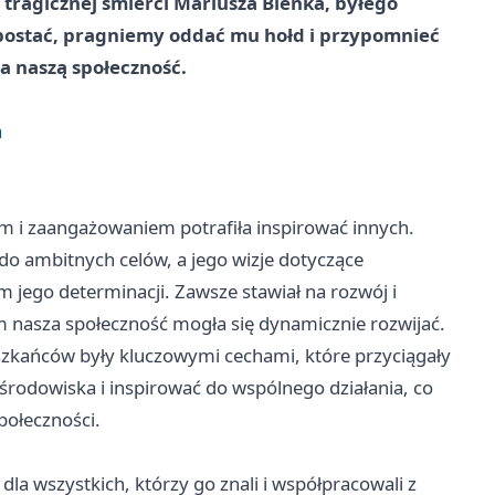
d tragicznej śmierci Mariusza Bieńka, byłego
postać, pragniemy oddać mu hołd i przypomnieć
na naszą społeczność.
a
m i zaangażowaniem potrafiła inspirować innych.
do ambitnych celów, a jego wizje dotyczące
m jego determinacji. Zawsze stawiał na rozwój i
m nasza społeczność mogła się dynamicznie rozwijać.
szkańców były kluczowymi cechami, które przyciągały
e środowiska i inspirować do wspólnego działania, co
połeczności.
a wszystkich, którzy go znali i współpracowali z