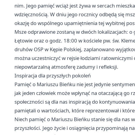
nim. Jego pamięć wciąż jest żywa w sercach mieszk
wdzięcznością. W dniu jego rocznicy odbędą się msz
okazję do wspólnego upamiętnienia tej wybitnej post
Msze odprawione zostaną w dwóch lokalizacjach: o g
Łętowie oraz o godz. 18:00 w kościele pw. św. Kleme
druhów OSP w Kępie Polskiej, zaplanowano wyjątkow
można uczestniczyć w rejsie łodziami ratowniczymi 
niepowtarzalną atmosferę zadumy i refleksji.
Inspiracja dla przyszłych pokoleń
Pamięć o Mariuszu Bieńku nie jest jedynie sentym
jak jeden człowiek może wpłynąć na otaczającą go rz
społeczności są dla nas inspiracją do kontynuowani
pamiętali o wartościach, które reprezentował i któr
Niech pamięć o Mariuszu Bieńku stanie się dla nas ws
przyszłości. Jego życie i osiągnięcia przypominają