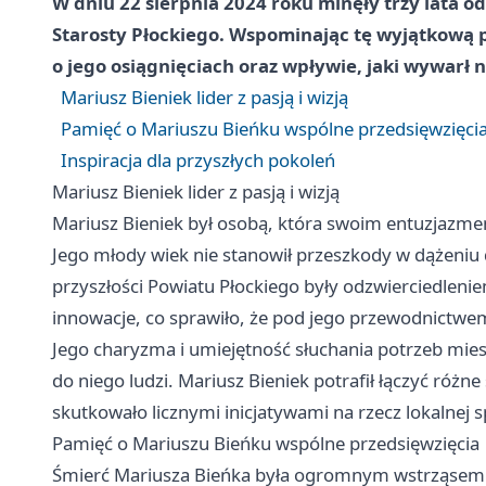
W dniu 22 sierpnia 2024 roku minęły trzy lata o
Starosty Płockiego. Wspominając tę wyjątkową 
o jego osiągnięciach oraz wpływie, jaki wywarł 
Mariusz Bieniek lider z pasją i wizją
Pamięć o Mariuszu Bieńku wspólne przedsięwzięci
Inspiracja dla przyszłych pokoleń
Mariusz Bieniek lider z pasją i wizją
Mariusz Bieniek był osobą, która swoim entuzjazme
Jego młody wiek nie stanowił przeszkody w dążeniu 
przyszłości Powiatu Płockiego były odzwierciedlenie
innowacje, co sprawiło, że pod jego przewodnictwe
Jego charyzma i umiejętność słuchania potrzeb mie
do niego ludzi. Mariusz Bieniek potrafił łączyć różn
skutkowało licznymi inicjatywami na rzecz lokalnej s
Pamięć o Mariuszu Bieńku wspólne przedsięwzięcia
Śmierć Mariusza Bieńka była ogromnym wstrząsem dl