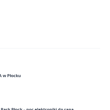
A w Płocku
Park Płock – noc elektroniki do rana