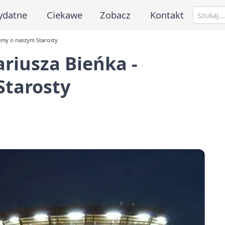
ydatne
Ciekawe
Zobacz
Kontakt
tamy o naszym Starosty
ariusza Bieńka -
tarosty