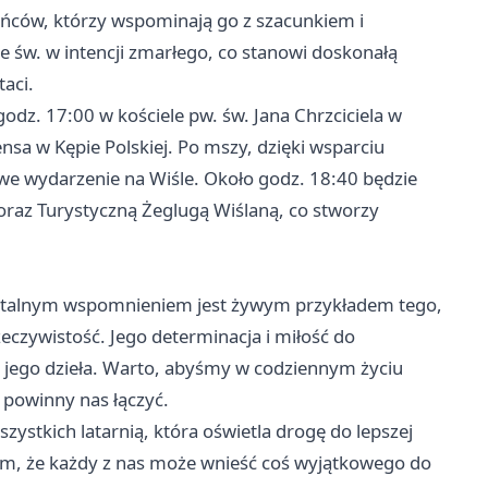
ańców, którzy wspominają go z szacunkiem i
e św. w intencji zmarłego, co stanowi doskonałą
aci.
odz. 17:00 w kościele pw. św. Jana Chrzciciela w
nsa w Kępie Polskiej. Po mszy, dzięki wsparciu
e wydarzenie na Wiśle. Około godz. 18:40 będzie
oraz Turystyczną Żeglugą Wiślaną, co stworzy
entalnym wspomnieniem jest żywym przykładem tego,
eczywistość. Jego determinacja i miłość do
a jego dzieła. Warto, abyśmy w codziennym życiu
e powinny nas łączyć.
zystkich latarnią, która oświetla drogę do lepszej
 nam, że każdy z nas może wnieść coś wyjątkowego do