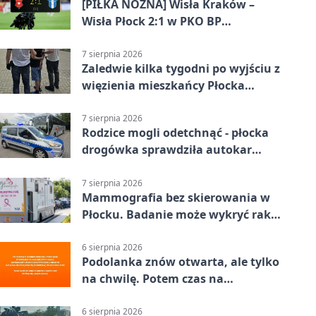
[PIŁKA NOŻNA] Wisła Kraków –
Wisła Płock 2:1 w PKO BP
Ekstraklasie. Gospodarze
rozstrzygnęli mecz przed przerwą
7 sierpnia 2026
Zaledwie kilka tygodni po wyjściu z
więzienia mieszkańcy Płocka
zatrzymali włamywacza
7 sierpnia 2026
Rodzice mogli odetchnąć - płocka
drogówka sprawdziła autokar
dzieci
7 sierpnia 2026
Mammografia bez skierowania w
Płocku. Badanie może wykryć raka,
zanim pojawią się objawy
6 sierpnia 2026
Podolanka znów otwarta, ale tylko
na chwilę. Potem czas na
Jagiellonkę
6 sierpnia 2026