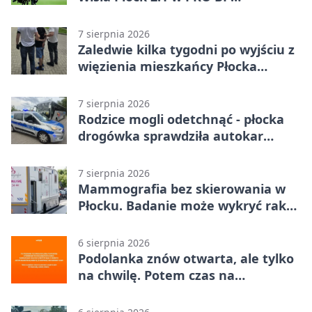
Ekstraklasie. Gospodarze
rozstrzygnęli mecz przed przerwą
7 sierpnia 2026
Zaledwie kilka tygodni po wyjściu z
więzienia mieszkańcy Płocka
zatrzymali włamywacza
7 sierpnia 2026
Rodzice mogli odetchnąć - płocka
drogówka sprawdziła autokar
dzieci
7 sierpnia 2026
Mammografia bez skierowania w
Płocku. Badanie może wykryć raka,
zanim pojawią się objawy
6 sierpnia 2026
Podolanka znów otwarta, ale tylko
na chwilę. Potem czas na
Jagiellonkę