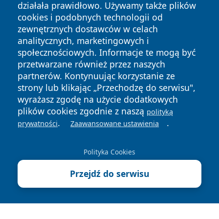
działała prawidłowo. Używamy także plików
cookies i podobnych technologii od
zewnętrznych dostawców w celach
analitycznych, marketingowych i
społecznościowych. Informacje te mogą być
Copyright © 2026 wiadomosciplock.pl Wszystkie prawa
przetwarzane również przez naszych
zastrzeżone.
partnerów. Kontynuując korzystanie ze
strony lub klikając „Przechodzę do serwisu",
wyrażasz zgodę na użycie dodatkowych
Polityka
Polityka
News
Autorzy
plików cookies zgodnie z naszą
polityką
Prywatności
Cookies
.
.
prywatności
Zaawansowane ustawienia
Polityka Cookies
Przejdź do serwisu