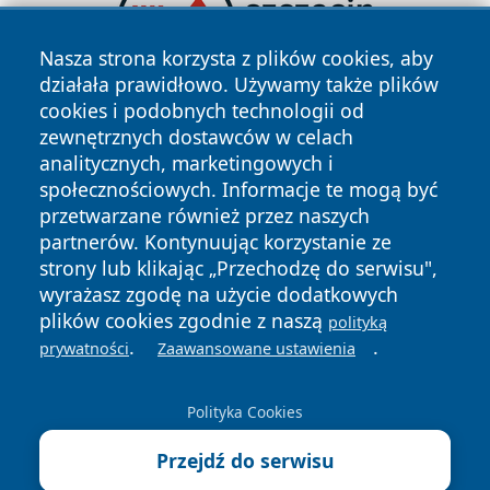
Nasza strona korzysta z plików cookies, aby
działała prawidłowo. Używamy także plików
cookies i podobnych technologii od
zewnętrznych dostawców w celach
analitycznych, marketingowych i
społecznościowych. Informacje te mogą być
przetwarzane również przez naszych
partnerów. Kontynuując korzystanie ze
strony lub klikając „Przechodzę do serwisu",
Copyright © 2026 wiadomosciplock.pl Wszystkie prawa
zastrzeżone.
wyrażasz zgodę na użycie dodatkowych
plików cookies zgodnie z naszą
polityką
.
.
prywatności
Zaawansowane ustawienia
Polityka
Polityka
News
Autorzy
Prywatności
Cookies
Polityka Cookies
Przejdź do serwisu