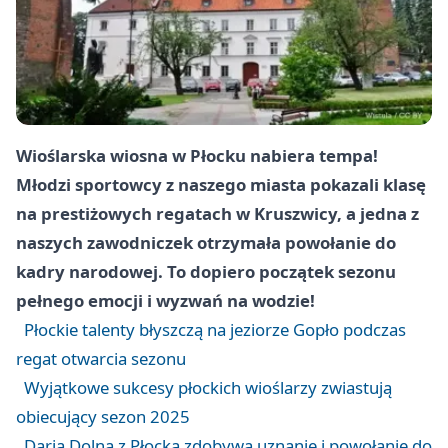
Wioślarska wiosna w Płocku nabiera tempa!
Młodzi sportowcy z naszego miasta pokazali klasę
na prestiżowych regatach w Kruszwicy, a jedna z
naszych zawodniczek otrzymała powołanie do
kadry narodowej. To dopiero początek sezonu
pełnego emocji i wyzwań na wodzie!
Płockie talenty błyszczą na jeziorze Gopło podczas
regat otwarcia sezonu
Wyjątkowe sukcesy płockich wioślarzy zwiastują
obiecujący sezon 2025
Daria Dolna z Płocka zdobywa uznanie i powołanie do