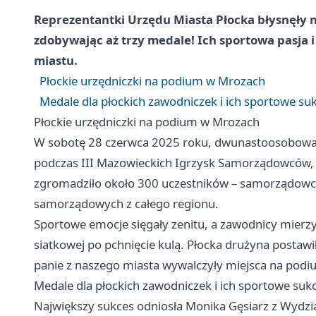
Reprezentantki Urzędu Miasta Płocka błysnęły
zdobywając aż trzy medale! Ich sportowa pasja 
miastu.
Płockie urzędniczki na podium w Mrozach
Medale dla płockich zawodniczek i ich sportowe su
Płockie urzędniczki na podium w Mrozach
W sobotę 28 czerwca 2025 roku, dwunastoosobowa ek
podczas III Mazowieckich Igrzysk Samorządowców, 
zgromadziło około 300 uczestników – samorządowc
samorządowych z całego regionu.
Sportowe emocje sięgały zenitu, a zawodnicy mierzyli
siatkowej po pchnięcie kulą. Płocka drużyna postawiła
panie z naszego miasta wywalczyły miejsca na podi
Medale dla płockich zawodniczek i ich sportowe suk
Największy sukces odniosła Monika Gęsiarz z Wydziału