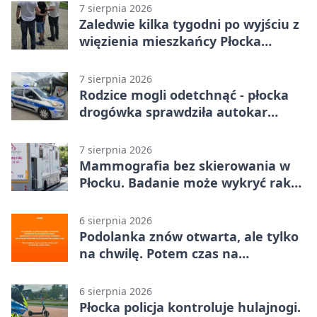
7 sierpnia 2026
Zaledwie kilka tygodni po wyjściu z
więzienia mieszkańcy Płocka
zatrzymali włamywacza
7 sierpnia 2026
Rodzice mogli odetchnąć - płocka
drogówka sprawdziła autokar
dzieci
7 sierpnia 2026
Mammografia bez skierowania w
Płocku. Badanie może wykryć raka,
zanim pojawią się objawy
6 sierpnia 2026
Podolanka znów otwarta, ale tylko
na chwilę. Potem czas na
Jagiellonkę
6 sierpnia 2026
Płocka policja kontroluje hulajnogi.