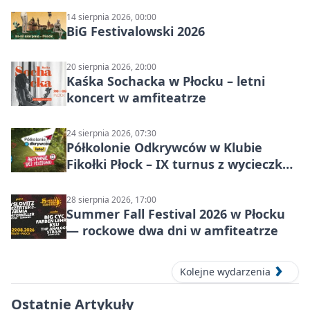
14 sierpnia 2026, 00:00
BiG Festivalowski 2026
20 sierpnia 2026, 20:00
Kaśka Sochacka w Płocku – letni
koncert w amfiteatrze
24 sierpnia 2026, 07:30
Półkolonie Odkrywców w Klubie
Fikołki Płock – IX turnus z wycieczką
do JuraParku Solec
28 sierpnia 2026, 17:00
Summer Fall Festival 2026 w Płocku
— rockowe dwa dni w amfiteatrze
Kolejne wydarzenia
Ostatnie Artykuły