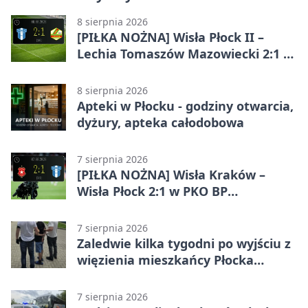
8 sierpnia 2026
[PIŁKA NOŻNA] Wisła Płock II –
Lechia Tomaszów Mazowiecki 2:1 w
Betclic 3. Lidze Grupa 1 (Grupa I)
8 sierpnia 2026
Apteki w Płocku - godziny otwarcia,
dyżury, apteka całodobowa
7 sierpnia 2026
[PIŁKA NOŻNA] Wisła Kraków –
Wisła Płock 2:1 w PKO BP
Ekstraklasie. Gospodarze
rozstrzygnęli mecz przed przerwą
7 sierpnia 2026
Zaledwie kilka tygodni po wyjściu z
więzienia mieszkańcy Płocka
zatrzymali włamywacza
7 sierpnia 2026