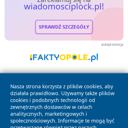
wiadomosciplock.pl!
SPRAWDŹ SZCZEGÓŁY
autopromocja
Nasza strona korzysta z plików cookies, aby
działała prawidłowo. Używamy także plików
cookies i podobnych technologii od
zewnętrznych dostawców w celach
Copyright © 2026 wiadomosciplock.pl Wszystkie prawa
analitycznych, marketingowych i
zastrzeżone.
społecznościowych. Informacje te mogą być
przetwarzane również przez naszych