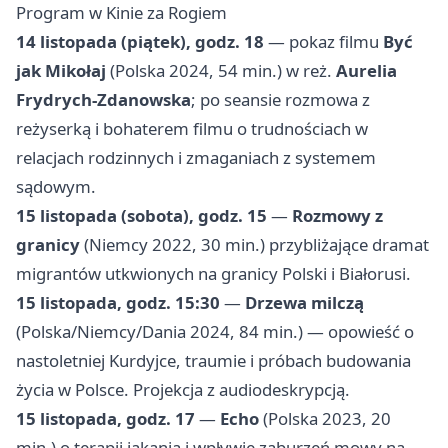
Program w Kinie za Rogiem
14 listopada (piątek), godz. 18
— pokaz filmu
Być
jak Mikołaj
(Polska 2024, 54 min.) w reż.
Aurelia
Frydrych‑Zdanowska
; po seansie rozmowa z
reżyserką i bohaterem filmu o trudnościach w
relacjach rodzinnych i zmaganiach z systemem
sądowym.
15 listopada (sobota), godz. 15
—
Rozmowy z
granicy
(Niemcy 2022, 30 min.) przybliżające dramat
migrantów utkwionych na granicy Polski i Białorusi.
15 listopada, godz. 15:30
—
Drzewa milczą
(Polska/Niemcy/Dania 2024, 84 min.) — opowieść o
nastoletniej Kurdyjce, traumie i próbach budowania
życia w Polsce. Projekcja z audiodeskrypcją.
15 listopada, godz. 17
—
Echo
(Polska 2023, 20
min.) o terapii jąkania i wpływie zaburzeń mowy na