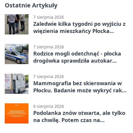
Ostatnie Artykuły
7 sierpnia 2026
Zaledwie kilka tygodni po wyjściu z
więzienia mieszkańcy Płocka
zatrzymali włamywacza
7 sierpnia 2026
Rodzice mogli odetchnąć - płocka
drogówka sprawdziła autokar
dzieci
7 sierpnia 2026
Mammografia bez skierowania w
Płocku. Badanie może wykryć raka,
zanim pojawią się objawy
6 sierpnia 2026
Podolanka znów otwarta, ale tylko
na chwilę. Potem czas na
Jagiellonkę