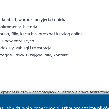
kontakt, warunki przyjęcia i opieka
sakramenty, historia
kt, filie, karta biblioteczna i katalog online
dla odwiedzających
działy, zabiegi i rejestracja
go w Płocku - zajęcia, filie, kontakt
Copyright © 2026 wiadomosciplock.pl Wszystkie prawa zastrzeżone
es, aby działała prawidłowo. Używamy także plik