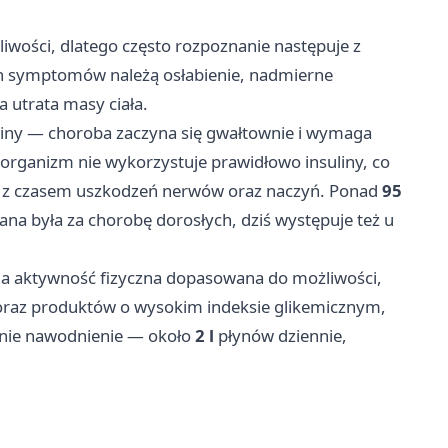
liwości, dlatego często rozpoznanie następuje z
h symptomów należą osłabienie, nadmierne
 utrata masy ciała.
liny — choroba zaczyna się gwałtownie i wymaga
2 organizm nie wykorzystuje prawidłowo insuliny, co
i z czasem uszkodzeń nerwów oraz naczyń. Ponad
95
na była za chorobę dorosłych, dziś występuje też u
arna aktywność fizyczna dopasowana do możliwości,
 oraz produktów o wysokim indeksie glikemicznym,
dnie nawodnienie — około
2 l
płynów dziennie,