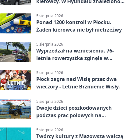
kierowcy. W Hyundaiu znaleziono
narkotyki
5 sierpnia 2026
Ponad 1200 kontroli w Płocku.
Żaden kierowca nie był nietrzeźwy
5 sierpnia 2026
Wyprzedzał na wzniesieniu. 76-
letnia rowerzystka zginęła w
wypadku
5 sierpnia 2026
Płock zagra nad Wisłą przez dwa
wieczory - Letnie Brzmienie Wisły.
5 sierpnia 2026
Dwoje dzieci poszkodowanych
podczas prac polowych na
Mazowszu - służby interweniowały
5 sierpnia 2026
Twórcy kultury z Mazowsza walczą