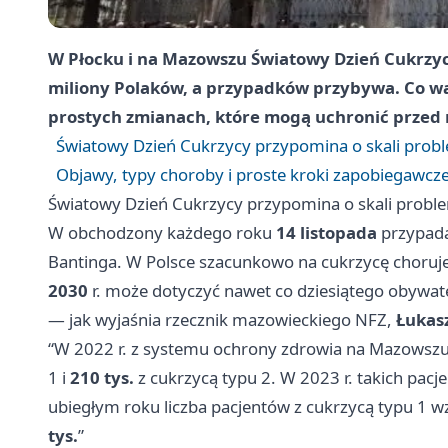
W Płocku i na Mazowszu Światowy Dzień Cukrzycy
miliony Polaków, a przypadków przybywa. Co wa
prostych zmianach, które mogą uchronić przed
Światowy Dzień Cukrzycy przypomina o skali prob
Objawy, typy choroby i proste kroki zapobiegawcz
Światowy Dzień Cukrzycy przypomina o skali probl
W obchodzony każdego roku
14 listopada
przypada
Bantinga. W Polsce szacunkowo na cukrzycę choruj
2030
r. może dotyczyć nawet co dziesiątego obywat
— jak wyjaśnia rzecznik mazowieckiego NFZ,
Łukasz
“W 2022 r. z systemu ochrony zdrowia na Mazowsz
1 i
210 tys.
z cukrzycą typu 2. W 2023 r. takich pac
ubiegłym roku liczba pacjentów z cukrzycą typu 1 w
tys.
”