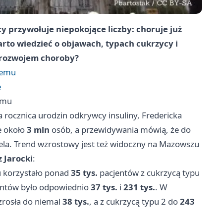
 przywołuje niepokojące liczby: choruje już
rto wiedzieć o objawach, typach cukrzycy i
 rozwojem choroby?
lemu
e
emu
 rocznica urodzin odkrywcy insuliny, Fredericka
e około
3 mln
osób, a przewidywania mówią, że do
ela. Trend wzrostowy jest też widoczny na Mazowszu
 Jarocki
:
u korzystało ponad
35 tys.
pacjentów z cukrzycą typu
jentów było odpowiednio
37 tys.
i
231 tys.
. W
zrosła do niemal
38 tys.
, a z cukrzycą typu 2 do
243