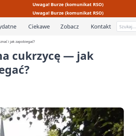
Uwaga! Burze (komunikat RSO)
Uwaga! Burze (komunikat RSO)
ydatne
Ciekawe
Zobacz
Kontakt
znać i jak zapobiegać?
na cukrzycę — jak
iegać?