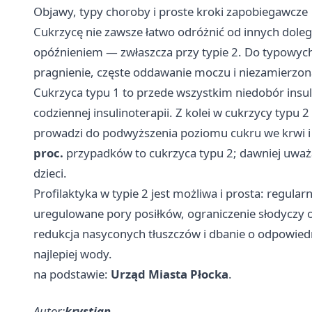
Objawy, typy choroby i proste kroki zapobiegawcze
Cukrzycę nie zawsze łatwo odróżnić od innych doleg
opóźnieniem — zwłaszcza przy typie 2. Do typowyc
pragnienie, częste oddawanie moczu i niezamierzona
Cukrzyca typu 1 to przede wszystkim niedobór insu
codziennej insulinoterapii. Z kolei w cukrzycy typu 
prowadzi do podwyższenia poziomu cukru we krwi 
proc.
przypadków to cukrzyca typu 2; dawniej uważa
dzieci.
Profilaktyka w typie 2 jest możliwa i prosta: regul
uregulowane pory posiłków, ograniczenie słodyczy
redukcja nasyconych tłuszczów i dbanie o odpowie
najlepiej wody.
na podstawie:
Urząd Miasta Płocka
.
Autor:
krystian