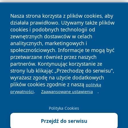
Nasza strona korzysta z plików cookies, aby
działała prawidłowo. Używamy także plików
cookies i podobnych technologii od
zewnętrznych dostawców w celach
Copyright © 2026 wiadomosciplock.pl Wszystkie prawa
analitycznych, marketingowych i
zastrzeżone.
społecznościowych. Informacje te mogą być
przetwarzane również przez naszych
partnerów. Kontynuując korzystanie ze
Polityka
Polityka
News
Autorzy
strony lub klikając „Przechodzę do serwisu",
Prywatności
Cookies
wyrażasz zgodę na użycie dodatkowych
plików cookies zgodnie z naszą
polityką
.
.
prywatności
Zaawansowane ustawienia
Polityka Cookies
Przejdź do serwisu