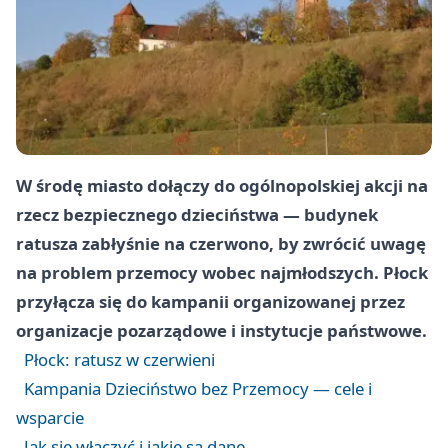
W środę miasto dołączy do ogólnopolskiej akcji na
rzecz bezpiecznego dzieciństwa — budynek
ratusza zabłyśnie na czerwono, by zwrócić uwagę
na problem przemocy wobec najmłodszych. Płock
przyłącza się do kampanii organizowanej przez
organizacje pozarządowe i instytucje państwowe.
Płock: ratusz w czerwieni
Kampania Dzieciństwo bez Przemocy — cele i
wsparcie
Jak się włączyć i jakie są dane