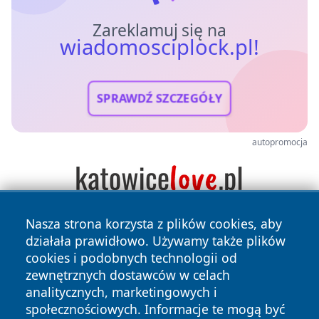
Zareklamuj się na
wiadomosciplock.pl!
SPRAWDŹ SZCZEGÓŁY
autopromocja
Nasza strona korzysta z plików cookies, aby
działała prawidłowo. Używamy także plików
cookies i podobnych technologii od
zewnętrznych dostawców w celach
analitycznych, marketingowych i
społecznościowych. Informacje te mogą być
Copyright © 2026 wiadomosciplock.pl Wszystkie prawa