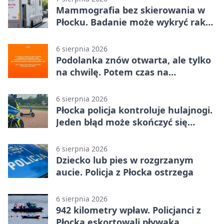
Mammografia bez skierowania w
Płocku. Badanie może wykryć raka,
zanim pojawią się objawy
6 sierpnia 2026
Podolanka znów otwarta, ale tylko
na chwilę. Potem czas na
Jagiellonkę
6 sierpnia 2026
Płocka policja kontroluje hulajnogi.
Jeden błąd może skończyć się
tragedią
6 sierpnia 2026
Dziecko lub pies w rozgrzanym
aucie. Policja z Płocka ostrzega
6 sierpnia 2026
942 kilometry wpław. Policjanci z
Płocka eskortowali pływaka