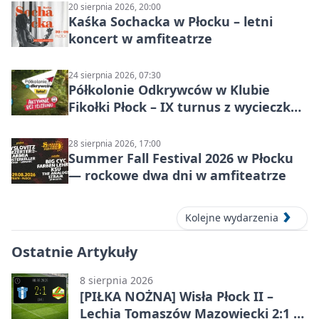
20 sierpnia 2026, 20:00
Kaśka Sochacka w Płocku – letni
koncert w amfiteatrze
24 sierpnia 2026, 07:30
Półkolonie Odkrywców w Klubie
Fikołki Płock – IX turnus z wycieczką
do JuraParku Solec
28 sierpnia 2026, 17:00
Summer Fall Festival 2026 w Płocku
— rockowe dwa dni w amfiteatrze
Kolejne wydarzenia
Ostatnie Artykuły
8 sierpnia 2026
[PIŁKA NOŻNA] Wisła Płock II –
Lechia Tomaszów Mazowiecki 2:1 w