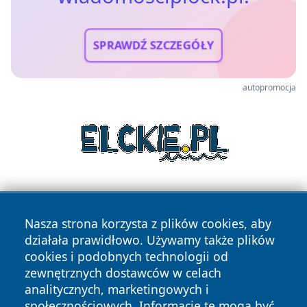
SPRAWDŹ SZCZEGÓŁY
autopromocja
Nasza strona korzysta z plików cookies, aby
działała prawidłowo. Używamy także plików
cookies i podobnych technologii od
zewnętrznych dostawców w celach
Copyright © 2026 wiadomosciplock.pl Wszystkie prawa
analitycznych, marketingowych i
zastrzeżone.
społecznościowych. Informacje te mogą być