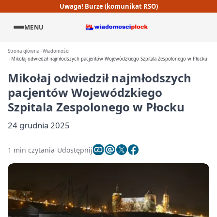
Uwaga! Burze (komunikat RSO)
MENU
Strona główna
Wiadomości
Mikołaj odwiedził najmłodszych pacjentów Wojewódzkiego Szpitala Zespolonego w Płocku
Mikołaj odwiedził najmłodszych
pacjentów Wojewódzkiego
Szpitala Zespolonego w Płocku
24 grudnia 2025
1 min czytania
Udostępnij