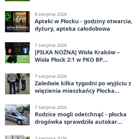
Betclic 3. Lidze Grupa 1 (Grupa I)
8 sierpnia 2026
Apteki w Płocku - godziny otwarcia,
dyżury, apteka całodobowa
7 sierpnia 2026
[PIŁKA NOŻNA] Wisła Kraków –
Wisła Płock 2:1 w PKO BP
Ekstraklasie. Gospodarze
rozstrzygnęli mecz przed przerwą
7 sierpnia 2026
Zaledwie kilka tygodni po wyjściu z
więzienia mieszkańcy Płocka
zatrzymali włamywacza
7 sierpnia 2026
Rodzice mogli odetchnąć - płocka
drogówka sprawdziła autokar
dzieci
7 sierpnia 2026