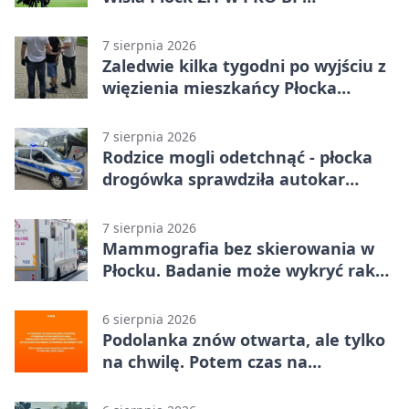
Ekstraklasie. Gospodarze
rozstrzygnęli mecz przed przerwą
7 sierpnia 2026
Zaledwie kilka tygodni po wyjściu z
więzienia mieszkańcy Płocka
zatrzymali włamywacza
7 sierpnia 2026
Rodzice mogli odetchnąć - płocka
drogówka sprawdziła autokar
dzieci
7 sierpnia 2026
Mammografia bez skierowania w
Płocku. Badanie może wykryć raka,
zanim pojawią się objawy
6 sierpnia 2026
Podolanka znów otwarta, ale tylko
na chwilę. Potem czas na
Jagiellonkę