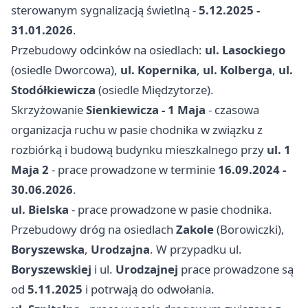
sterowanym sygnalizacją świetlną -
5.12.2025 -
31.01.2026
.
Przebudowy odcinków na osiedlach:
ul. Lasockiego
(osiedle Dworcowa),
ul. Kopernika
,
ul. Kolberga
,
ul.
Stodółkiewicza
(osiedle Międzytorze).
Skrzyżowanie
Sienkiewicza - 1 Maja
- czasowa
organizacja ruchu w pasie chodnika w związku z
rozbiórką i budową budynku mieszkalnego przy
ul. 1
Maja 2
- prace prowadzone w terminie
16.09.2024 -
30.06.2026
.
ul. Bielska
- prace prowadzone w pasie chodnika.
Przebudowy dróg na osiedlach
Zakole
(Borowiczki),
Boryszewska
,
Urodzajna
. W przypadku ul.
Boryszewskiej
i ul.
Urodzajnej
prace prowadzone są
od
5.11.2025
i potrwają do odwołania.