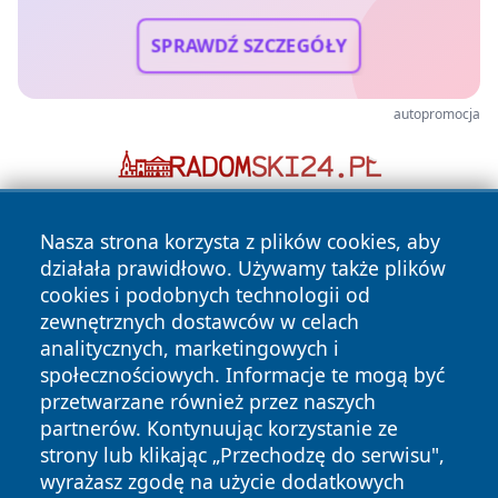
SPRAWDŹ SZCZEGÓŁY
autopromocja
Nasza strona korzysta z plików cookies, aby
działała prawidłowo. Używamy także plików
cookies i podobnych technologii od
zewnętrznych dostawców w celach
analitycznych, marketingowych i
Copyright © 2026 wiadomosciplock.pl Wszystkie prawa
społecznościowych. Informacje te mogą być
zastrzeżone.
przetwarzane również przez naszych
partnerów. Kontynuując korzystanie ze
strony lub klikając „Przechodzę do serwisu",
Polityka
Polityka
News
Autorzy
wyrażasz zgodę na użycie dodatkowych
Prywatności
Cookies