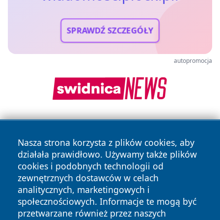
SPRAWDŹ SZCZEGÓŁY
autopromocja
Nasza strona korzysta z plików cookies, aby
działała prawidłowo. Używamy także plików
cookies i podobnych technologii od
zewnętrznych dostawców w celach
Copyright © 2026 wiadomosciplock.pl Wszystkie prawa
analitycznych, marketingowych i
zastrzeżone.
społecznościowych. Informacje te mogą być
przetwarzane również przez naszych