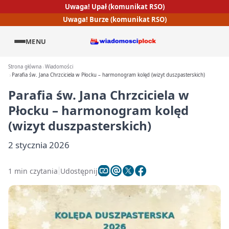
Uwaga! Upał (komunikat RSO)
Uwaga! Burze (komunikat RSO)
MENU
Strona główna
Wiadomości
Parafia św. Jana Chrzciciela w Płocku – harmonogram kolęd (wizyt duszpasterskich)
Parafia św. Jana Chrzciciela w
Płocku – harmonogram kolęd
(wizyt duszpasterskich)
2 stycznia 2026
1 min czytania
Udostępnij