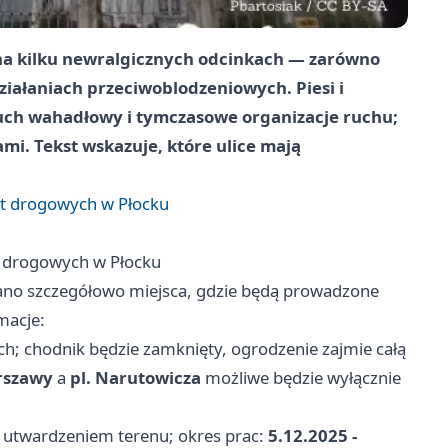
ę na kilku newralgicznych odcinkach — zarówno
działaniach przeciwoblodzeniowych. Piesi i
uch wahadłowy i tymczasowe organizacje ruchu;
mi. Tekst wskazuje, które ulice mają
ót drogowych w Płocku
t drogowych w Płocku
ano szczegółowo miejsca, gdzie będą prowadzone
macje:
ch; chodnik będzie zamknięty, ogrodzenie zajmie całą
rszawy
a
pl. Narutowicza
możliwe będzie wyłącznie
 utwardzeniem terenu; okres prac:
5.12.2025 -