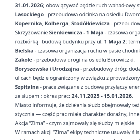
31.01.2026
; obowiązywać będzie ruch wahadłowy st
Lasockiego
- przebudowa odcinka na osiedlu Dwor
Kopernika
,
Kolberga
,
Stodółkiewicza
- przebudow
Skrzyżowanie
Sienkiewicza - 1 Maja
- czasowa orga
rozbiórką i budową budynku przy ul.
1 Maja 2
; ter
Bielska
- czasowa organizacja ruchu w pasie chodni
Zakole
- przebudowa drogi na osiedlu Borowiczki.
Boryszewska
i
Urodzajna
- przebudowy dróg; dod
ulicach będzie ograniczony w związku z prowadzon
Szpitalna
- prace związane z budową przyłączy ener
ze słupami; okres prac:
24.11.2025 - 15.01.2026
.
Miasto informuje, że działania służb obejmowały te
stycznia — część prac miała charakter doraźny, inn
Akcja “Zima” - czym zajmowały się służby miejskie
W ramach akcji “Zima” ekipy techniczne usuwały ślisk