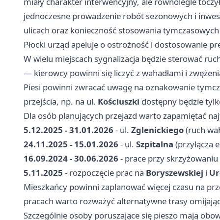
miały charakter interwencyjny, ale równolegle tocz
jednoczesne prowadzenie robót sezonowych i inwesty
ulicach oraz konieczność stosowania tymczasowych 
Płocki urząd apeluje o ostrożność i dostosowanie p
W wielu miejscach sygnalizacja będzie sterować ru
— kierowcy powinni się liczyć z wahadłami i zwężen
Piesi powinni zwracać uwagę na oznakowanie tymcz
przejścia, np. na ul.
Kościuszki
dostępny będzie tylko
Dla osób planujących przejazd warto zapamiętać naj
5.12.2025 - 31.01.2026
- ul.
Zglenickiego
(ruch wa
24.11.2025 - 15.01.2026
- ul.
Szpitalna
(przyłącza 
16.09.2024 - 30.06.2026
- prace przy skrzyżowaniu
5.11.2025
- rozpoczęcie prac na
Boryszewskiej
i
Ur
Mieszkańcy powinni zaplanować więcej czasu na prz
pracach warto rozważyć alternatywne trasy omijają
Szczególnie osoby poruszające się pieszo mają ob