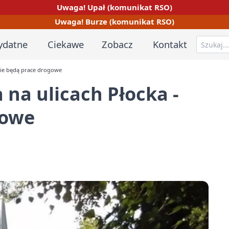
Uwaga! Upał (komunikat RSO)
Uwaga! Burze (komunikat RSO)
ydatne
Ciekawe
Zobacz
Kontakt
dzie będą prace drogowe
 na ulicach Płocka -
gowe