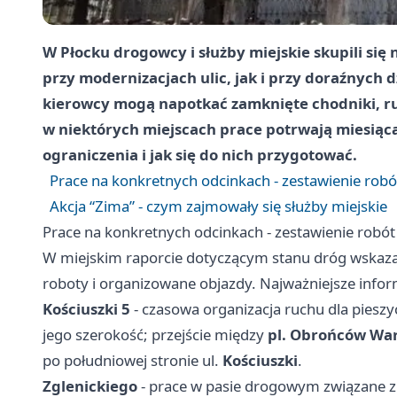
W Płocku drogowcy i służby miejskie skupili si
przy modernizacjach ulic, jak i przy doraźnych 
kierowcy mogą napotkać zamknięte chodniki, r
w niektórych miejscach prace potrwają miesiąca
ograniczenia i jak się do nich przygotować.
Prace na konkretnych odcinkach - zestawienie rob
Akcja “Zima” - czym zajmowały się służby miejskie
Prace na konkretnych odcinkach - zestawienie robó
W miejskim raporcie dotyczącym stanu dróg wskaz
roboty i organizowane objazdy. Najważniejsze infor
Kościuszki 5
- czasowa organizacja ruchu dla pieszy
jego szerokość; przejście między
pl. Obrońców Wa
po południowej stronie ul.
Kościuszki
.
Zglenickiego
- prace w pasie drogowym związane z