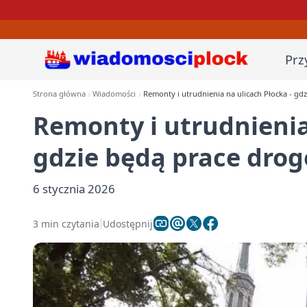
Prz
Strona główna
Wiadomości
Remonty i utrudnienia na ulicach Płocka - g
Remonty i utrudnienia
gdzie będą prace dro
6 stycznia 2026
3 min czytania
Udostępnij