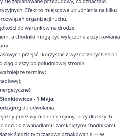
yły się zaplanowane przebudowy, co oznaczało
cyjnych. Efekt to miejscowe utrudnienia na kilku
rozwiązań organizacji ruchu.
rędkości do warunków na drodze.
chem, a chodniki mogą być wyłączone z użytkowania
iami.
asowych przejść i korzystać z wyznaczonych stron
 ciąg pieszy po południowej stronie.
ważniejsze terminy:
hadłowy);
energetyczne);
Sienkiewicza - 1 Maja
;
odzajnej
do odwołania.
ejazdy przez wymienione rejony; przy dłuższych
ce odcinki z wahadłami i zamkniętymi chodnikami.
owiązek śledzić tymczasowe oznakowanie — w