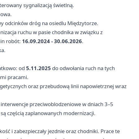
erowany sygnalizacją świetlną.
cowa.
y odcinków dróg na osiedlu Międzytorze.
nizacja ruchu w pasie chodnika w związku z
min robót:
16.09.2024 - 30.06.2026
.
ka.
atkowo: od
5.11.2025
do odwołania ruch na tych
ymi pracami.
getycznych oraz przebudową linii napowietrznej wraz
ż interwencje przeciwoblodzeniowe w dniach 3–5
e są częścią zaplanowanych modernizacji.
ość i zabezpieczały jezdnie oraz chodniki. Prace te