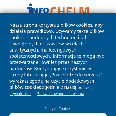
Nasza strona korzysta z plików cookies, aby
działała prawidłowo. Używamy także plików
cookies i podobnych technologii od
zewnętrznych dostawców w celach
analitycznych, marketingowych i
społecznościowych. Informacje te mogą być
Copyright © 2026 wiadomosciplock.pl Wszystkie prawa
przetwarzane również przez naszych
zastrzeżone.
partnerów. Kontynuując korzystanie ze
strony lub klikając „Przechodzę do serwisu",
wyrażasz zgodę na użycie dodatkowych
Polityka
Polityka
News
Autorzy
plików cookies zgodnie z naszą
Prywatności
Cookies
polityką
.
.
prywatności
Zaawansowane ustawienia
Polityka Cookies