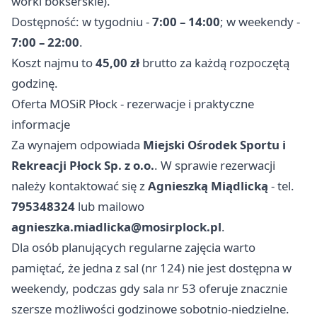
worki bokserskie).
Dostępność: w tygodniu -
7:00 – 14:00
; w weekendy -
7:00 – 22:00
.
Koszt najmu to
45,00 zł
brutto za każdą rozpoczętą
godzinę.
Oferta MOSiR Płock - rezerwacje i praktyczne
informacje
Za wynajem odpowiada
Miejski Ośrodek Sportu i
Rekreacji Płock Sp. z o.o.
. W sprawie rezerwacji
należy kontaktować się z
Agnieszką Miądlicką
- tel.
795348324
lub mailowo
agnieszka.miadlicka@mosirplock.pl
.
Dla osób planujących regularne zajęcia warto
pamiętać, że jedna z sal (nr 124) nie jest dostępna w
weekendy, podczas gdy sala nr 53 oferuje znacznie
szersze możliwości godzinowe sobotnio-niedzielne.