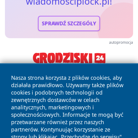
wiadomosciplock.pl!
SPRAWDŹ SZCZEGÓŁY
autopromocja
Nasza strona korzysta z plików cookies, aby
działała prawidłowo. Używamy także plików
cookies i podobnych technologii od
zewnętrznych dostawców w celach
analitycznych, marketingowych i
Copyright © 2026 wiadomosciplock.pl Wszystkie prawa
społecznościowych. Informacje te mogą być
zastrzeżone.
przetwarzane również przez naszych
partnerów. Kontynuując korzystanie ze
strony lub klikając „Przechodzę do serwisu",