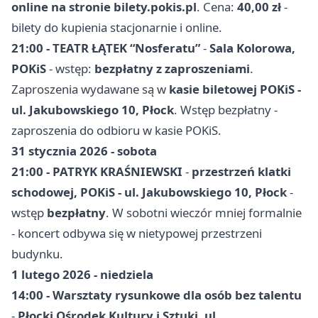
online na stronie bilety.pokis.pl
. Cena:
40,00 zł
-
bilety do kupienia stacjonarnie i online.
21:00 - TEATR ŁĄTEK “Nosferatu”
-
Sala Kolorowa,
POKiS
- wstęp:
bezpłatny z zaproszeniami
.
Zaproszenia wydawane są w
kasie biletowej POKiS -
ul. Jakubowskiego 10, Płock
. Wstęp bezpłatny -
zaproszenia do odbioru w kasie POKiS.
31 stycznia 2026 - sobota
21:00 - PATRYK KRAŚNIEWSKI
-
przestrzeń klatki
schodowej, POKiS - ul. Jakubowskiego 10, Płock
-
wstęp
bezpłatny
. W sobotni wieczór mniej formalnie
- koncert odbywa się w nietypowej przestrzeni
budynku.
1 lutego 2026 - niedziela
14:00 - Warsztaty rysunkowe dla osób bez talentu
-
Płocki Ośrodek Kultury i Sztuki, ul.