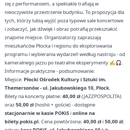
się z performansem, a spektakle trafiają w
nieoczywiste przestrzenie budynku. To propozycja dla
tych, którzy lubią wyjść poza typowe sale koncertowe
i zobaczyć, jak dźwięk i obraz potrafią przekształcić
znajome miejsce. Organizatorzy zapraszają
mieszkańców Płocka i regionu do eksplorowania
programu i wybierania wydarzeń według nastroju - od
kameralnego jazzu po teatralne eksperymenty ✍️🎧.
Informacje praktyczne - podsumowanie:
Miejsce:
Płocki Ośrodek Kultury i Sztuki im.
Themersonów - ul. Jakubowskiego 10, Płock
.
Bilety na koncerty płatne:
40,00 zł
(JAZZPOSPOLITA)
oraz
50,00 zł
(hoshii + goście) - dostępne
stacjonarnie w kasie POKiS
i
online na
bilety.pokis.pl
. Cena powtórzona:
40,00 zł
i
50,00 zł
;
zakup:
kasa POKiS, ul. Jakubowskiego 10
lub