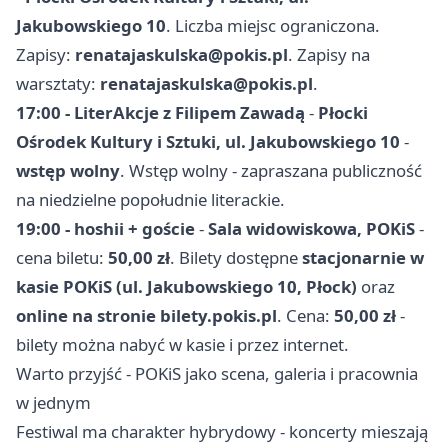
Jakubowskiego 10
. Liczba miejsc ograniczona.
Zapisy:
renatajaskulska@pokis.pl
. Zapisy na
warsztaty:
renatajaskulska@pokis.pl
.
17:00 - LiterAkcje z Filipem Zawadą
-
Płocki
Ośrodek Kultury i Sztuki, ul. Jakubowskiego 10
-
wstęp wolny
. Wstęp wolny - zapraszana publiczność
na niedzielne popołudnie literackie.
19:00 - hoshii + goście
-
Sala widowiskowa, POKiS
-
cena biletu:
50,00 zł
. Bilety dostępne
stacjonarnie w
kasie POKiS (ul. Jakubowskiego 10, Płock)
oraz
online na stronie bilety.pokis.pl
. Cena:
50,00 zł
-
bilety można nabyć w kasie i przez internet.
Warto przyjść - POKiS jako scena, galeria i pracownia
w jednym
Festiwal ma charakter hybrydowy - koncerty mieszają