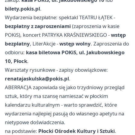
bilety.pokis.pl
.
Wydarzenia bezpłatne: spektakl TEATRU ŁĄTEK -
bezpłatny z zaproszeniami
(zaproszenia w kasie
POKiS), koncert PATRYKA KRAŚNIEWSKIEGO -
wstęp
bezpłatny
, LiterAkcje -
wstęp wolny
. Zaproszenia do
odbioru:
kasa biletowa POKiS, ul. Jakubowskiego
10, Płock
.
Warsztaty rysunkowe - zapisy obowiązkowe:
renatajaskulska@pokis.pl
.
ABERRACJA zapowiada się jako trzydniowy przegląd
sztuk, który ma szansę namieszać w płockim
kalendarzu kulturalnym - warto sprawdzić, które
wydarzenia najlepiej pasują do własnego apetytu na
nietypowe doświadczenia.
na podstawie:
Płocki Ośrodek Kultury i Sztuki
.