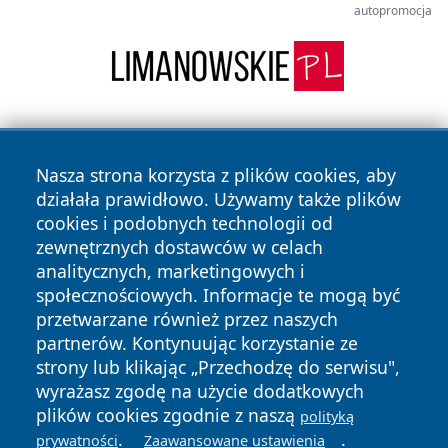
autopromocja
Nasza strona korzysta z plików cookies, aby
działała prawidłowo. Używamy także plików
cookies i podobnych technologii od
zewnętrznych dostawców w celach
Copyright © 2026 wiadomosciplock.pl Wszystkie prawa
analitycznych, marketingowych i
zastrzeżone.
społecznościowych. Informacje te mogą być
przetwarzane również przez naszych
partnerów. Kontynuując korzystanie ze
Polityka
Polityka
News
Autorzy
strony lub klikając „Przechodzę do serwisu",
Prywatności
Cookies
wyrażasz zgodę na użycie dodatkowych
plików cookies zgodnie z naszą
polityką
.
.
prywatności
Zaawansowane ustawienia