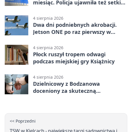
miesiąc. Policja ujawniła też setki
pijanych kierowców
4 sierpnia 2026
Dwa dni podniebnych akrobacji.
Jetson ONE po raz pierwszy w
Płocku
4 sierpnia 2026
Płock ruszył tropem odwagi
podczas miejskiej gry Książnicy
4 sierpnia 2026
Dzielnicowy z Bodzanowa
doceniony za skuteczną
interwencję
<< Poprzedni
TSW w Kielcach - największe targi sadownictwa i