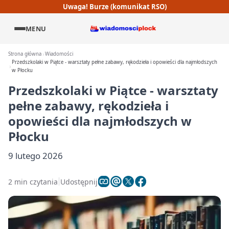
Uwaga! Burze (komunikat RSO)
MENU
Strona główna
Wiadomości
Przedszkolaki w Piątce - warsztaty pełne zabawy, rękodzieła i opowieści dla najmłodszych
w Płocku
Przedszkolaki w Piątce - warsztaty
pełne zabawy, rękodzieła i
opowieści dla najmłodszych w
Płocku
9 lutego 2026
2 min czytania
Udostępnij