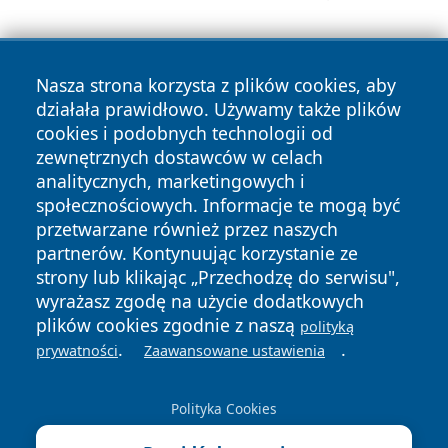
Nasza strona korzysta z plików cookies, aby
działała prawidłowo. Używamy także plików
cookies i podobnych technologii od
zewnętrznych dostawców w celach
Copyright © 2026 wiadomosciplock.pl Wszystkie prawa
analitycznych, marketingowych i
zastrzeżone.
społecznościowych. Informacje te mogą być
przetwarzane również przez naszych
partnerów. Kontynuując korzystanie ze
Polityka
Polityka
News
Autorzy
strony lub klikając „Przechodzę do serwisu",
Prywatności
Cookies
wyrażasz zgodę na użycie dodatkowych
plików cookies zgodnie z naszą
polityką
.
.
prywatności
Zaawansowane ustawienia
Polityka Cookies