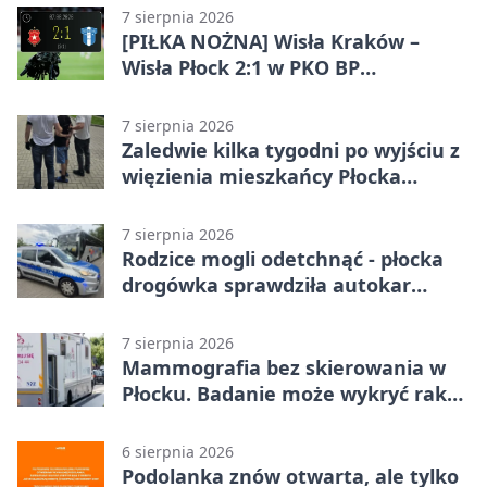
7 sierpnia 2026
[PIŁKA NOŻNA] Wisła Kraków –
Wisła Płock 2:1 w PKO BP
Ekstraklasie. Gospodarze
rozstrzygnęli mecz przed przerwą
7 sierpnia 2026
Zaledwie kilka tygodni po wyjściu z
więzienia mieszkańcy Płocka
zatrzymali włamywacza
7 sierpnia 2026
Rodzice mogli odetchnąć - płocka
drogówka sprawdziła autokar
dzieci
7 sierpnia 2026
Mammografia bez skierowania w
Płocku. Badanie może wykryć raka,
zanim pojawią się objawy
6 sierpnia 2026
Podolanka znów otwarta, ale tylko