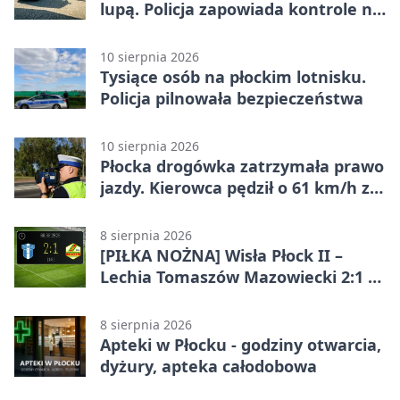
lupą. Policja zapowiada kontrole na
przejazdach
10 sierpnia 2026
Tysiące osób na płockim lotnisku.
Policja pilnowała bezpieczeństwa
10 sierpnia 2026
Płocka drogówka zatrzymała prawo
jazdy. Kierowca pędził o 61 km/h za
szybko
8 sierpnia 2026
[PIŁKA NOŻNA] Wisła Płock II –
Lechia Tomaszów Mazowiecki 2:1 w
Betclic 3. Lidze Grupa 1 (Grupa I)
8 sierpnia 2026
Apteki w Płocku - godziny otwarcia,
dyżury, apteka całodobowa