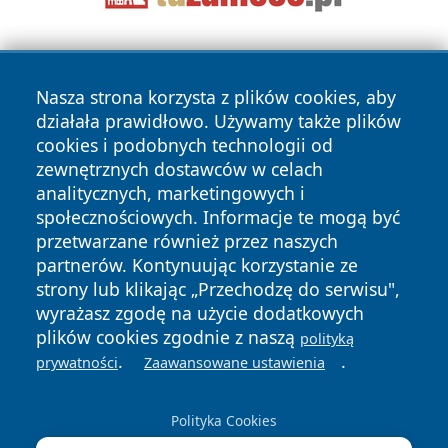
Nasza strona korzysta z plików cookies, aby
działała prawidłowo. Używamy także plików
cookies i podobnych technologii od
zewnętrznych dostawców w celach
Copyright © 2026 wiadomosciplock.pl Wszystkie prawa
analitycznych, marketingowych i
zastrzeżone.
społecznościowych. Informacje te mogą być
przetwarzane również przez naszych
partnerów. Kontynuując korzystanie ze
Polityka
Polityka
News
Autorzy
strony lub klikając „Przechodzę do serwisu",
Prywatności
Cookies
wyrażasz zgodę na użycie dodatkowych
plików cookies zgodnie z naszą
polityką
.
.
prywatności
Zaawansowane ustawienia
Polityka Cookies