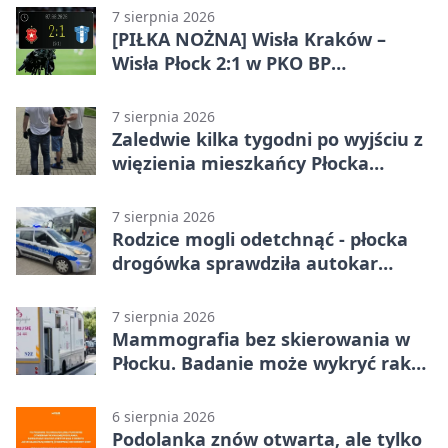
7 sierpnia 2026
[PIŁKA NOŻNA] Wisła Kraków –
Wisła Płock 2:1 w PKO BP
Ekstraklasie. Gospodarze
rozstrzygnęli mecz przed przerwą
7 sierpnia 2026
Zaledwie kilka tygodni po wyjściu z
więzienia mieszkańcy Płocka
zatrzymali włamywacza
7 sierpnia 2026
Rodzice mogli odetchnąć - płocka
drogówka sprawdziła autokar
dzieci
7 sierpnia 2026
Mammografia bez skierowania w
Płocku. Badanie może wykryć raka,
zanim pojawią się objawy
6 sierpnia 2026
Podolanka znów otwarta, ale tylko