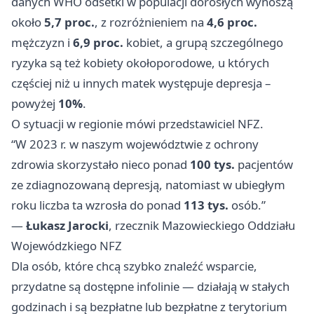
danych WHO odsetki w populacji dorosłych wynoszą
około
5,7 proc.
, z rozróżnieniem na
4,6 proc.
mężczyzn i
6,9 proc.
kobiet, a grupą szczególnego
ryzyka są też kobiety okołoporodowe, u których
częściej niż u innych matek występuje depresja –
powyżej
10%
.
O sytuacji w regionie mówi przedstawiciel NFZ.
“W 2023 r. w naszym województwie z ochrony
zdrowia skorzystało nieco ponad
100 tys.
pacjentów
ze zdiagnozowaną depresją, natomiast w ubiegłym
roku liczba ta wzrosła do ponad
113 tys.
osób.”
—
Łukasz Jarocki
, rzecznik Mazowieckiego Oddziału
Wojewódzkiego NFZ
Dla osób, które chcą szybko znaleźć wsparcie,
przydatne są dostępne infolinie — działają w stałych
godzinach i są bezpłatne lub bezpłatne z terytorium