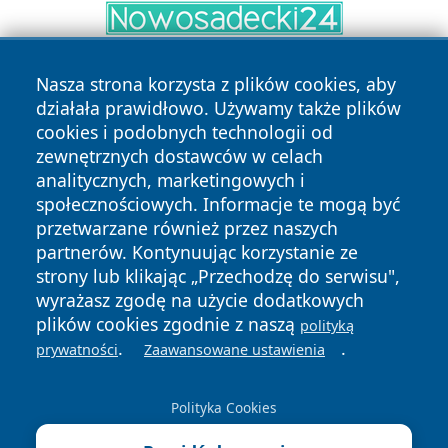
Nasza strona korzysta z plików cookies, aby
działała prawidłowo. Używamy także plików
cookies i podobnych technologii od
zewnętrznych dostawców w celach
analitycznych, marketingowych i
Copyright © 2026 wiadomosciplock.pl Wszystkie prawa
społecznościowych. Informacje te mogą być
zastrzeżone.
przetwarzane również przez naszych
partnerów. Kontynuując korzystanie ze
strony lub klikając „Przechodzę do serwisu",
Polityka
Polityka
wyrażasz zgodę na użycie dodatkowych
News
Autorzy
Prywatności
Cookies
plików cookies zgodnie z naszą
polityką
.
.
prywatności
Zaawansowane ustawienia
Polityka Cookies