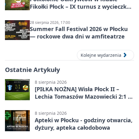
Fikołki Płock – IX turnus z wycieczką
do JuraParku Solec
28 sierpnia 2026, 17:00
Summer Fall Festival 2026 w Płocku
— rockowe dwa dni w amfiteatrze
Kolejne wydarzenia
Ostatnie Artykuły
8 sierpnia 2026
[PIŁKA NOŻNA] Wisła Płock II –
Lechia Tomaszów Mazowiecki 2:1 w
Betclic 3. Lidze Grupa 1 (Grupa I)
8 sierpnia 2026
Apteki w Płocku - godziny otwarcia,
dyżury, apteka całodobowa