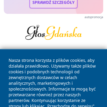
SPRAWDŹ SZCZEGÓŁY
autopromocja
Nasza strona korzysta z plików cookies, aby
działała prawidłowo. Używamy także plików
cookies i podobnych technologii od
zewnętrznych dostawców w celach
Copyright © 2026 wiadomosciplock.pl Wszystkie prawa
analitycznych, marketingowych i
zastrzeżone.
społecznościowych. Informacje te mogą być
przetwarzane również przez naszych
partnerów. Kontynuując korzystanie ze
Polityka
Polityka
News
Autorzy
strony lub klikając „Przechodzę do serwisu",
Prywatności
Cookies