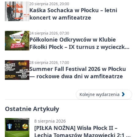
20 sierpnia 2026, 20:00
Kaśka Sochacka w Płocku – letni
koncert w amfiteatrze
24 sierpnia 2026, 07:30
Półkolonie Odkrywców w Klubie
Fikołki Płock – IX turnus z wycieczką
do JuraParku Solec
28 sierpnia 2026, 17:00
Summer Fall Festival 2026 w Płocku
— rockowe dwa dni w amfiteatrze
Kolejne wydarzenia
Ostatnie Artykuły
8 sierpnia 2026
[PIŁKA NOŻNA] Wisła Płock II –
Lechia Tomaszów Mazowiecki 2:1 w