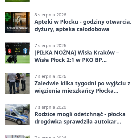
Betclic 3. Lidze Grupa 1 (Grupa I)
8 sierpnia 2026
Apteki w Płocku - godziny otwarcia,
dyżury, apteka całodobowa
7 sierpnia 2026
[PIŁKA NOŻNA] Wisła Kraków –
Wisła Płock 2:1 w PKO BP
Ekstraklasie. Gospodarze
rozstrzygnęli mecz przed przerwą
7 sierpnia 2026
Zaledwie kilka tygodni po wyjściu z
więzienia mieszkańcy Płocka
zatrzymali włamywacza
7 sierpnia 2026
Rodzice mogli odetchnąć - płocka
drogówka sprawdziła autokar
dzieci
7 sierpnia 2026