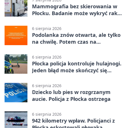
Mammografia bez skierowania w
Płocku. Badanie może wykryć raka,
zanim pojawią się objawy
6 sierpnia 2026
Podolanka znów otwarta, ale tylko
na chwilę. Potem czas na
Jagiellonkę
6 sierpnia 2026
Płocka policja kontroluje hulajnogi.
Jeden błąd może skończyć się
tragedią
6 sierpnia 2026
Dziecko lub pies w rozgrzanym
aucie. Policja z Płocka ostrzega
6 sierpnia 2026
942 kilometry wpław. Policjanci z
Płocka eskortowali pływaka