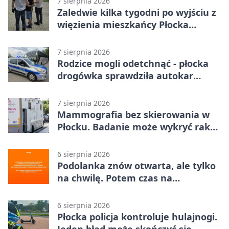
7 sierpnia 2026
Zaledwie kilka tygodni po wyjściu z
więzienia mieszkańcy Płocka
zatrzymali włamywacza
7 sierpnia 2026
Rodzice mogli odetchnąć - płocka
drogówka sprawdziła autokar
dzieci
7 sierpnia 2026
Mammografia bez skierowania w
Płocku. Badanie może wykryć raka,
zanim pojawią się objawy
6 sierpnia 2026
Podolanka znów otwarta, ale tylko
na chwilę. Potem czas na
Jagiellonkę
6 sierpnia 2026
Płocka policja kontroluje hulajnogi.