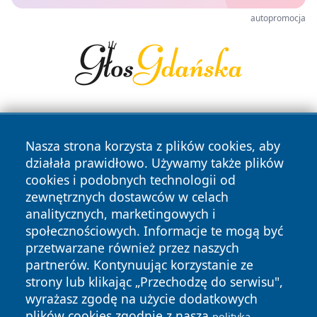
autopromocja
Nasza strona korzysta z plików cookies, aby
działała prawidłowo. Używamy także plików
cookies i podobnych technologii od
zewnętrznych dostawców w celach
Copyright © 2026 wiadomosciplock.pl Wszystkie prawa
analitycznych, marketingowych i
zastrzeżone.
społecznościowych. Informacje te mogą być
przetwarzane również przez naszych
partnerów. Kontynuując korzystanie ze
Polityka
Polityka
News
Autorzy
strony lub klikając „Przechodzę do serwisu",
Prywatności
Cookies
wyrażasz zgodę na użycie dodatkowych
plików cookies zgodnie z naszą
polityką