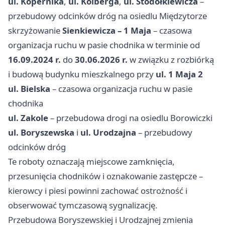
ul. Kopernika
,
ul. Kolberga
,
ul. Stodółkiewicza
–
przebudowy odcinków dróg na osiedlu Międzytorze
skrzyżowanie
Sienkiewicza – 1 Maja
– czasowa
organizacja ruchu w pasie chodnika w terminie od
16.09.2024 r.
do
30.06.2026 r.
w związku z rozbiórką
i budową budynku mieszkalnego przy
ul. 1 Maja 2
ul. Bielska
– czasowa organizacja ruchu w pasie
chodnika
ul. Zakole
– przebudowa drogi na osiedlu Borowiczki
ul. Boryszewska
i
ul. Urodzajna
– przebudowy
odcinków dróg
Te roboty oznaczają miejscowe zamknięcia,
przesunięcia chodników i oznakowanie zastępcze –
kierowcy i piesi powinni zachować ostrożność i
obserwować tymczasową sygnalizację.
Przebudowa Boryszewskiej i Urodzajnej zmienia