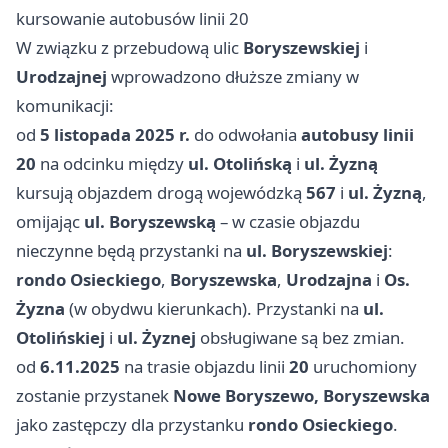
kursowanie autobusów linii 20
W związku z przebudową ulic
Boryszewskiej
i
Urodzajnej
wprowadzono dłuższe zmiany w
komunikacji:
od
5 listopada 2025 r.
do odwołania
autobusy linii
20
na odcinku między
ul. Otolińską
i
ul. Żyzną
kursują objazdem drogą wojewódzką
567
i
ul. Żyzną
,
omijając
ul. Boryszewską
– w czasie objazdu
nieczynne będą przystanki na
ul. Boryszewskiej
:
rondo Osieckiego
,
Boryszewska
,
Urodzajna
i
Os.
Żyzna
(w obydwu kierunkach). Przystanki na
ul.
Otolińskiej
i
ul. Żyznej
obsługiwane są bez zmian.
od
6.11.2025
na trasie objazdu linii
20
uruchomiony
zostanie przystanek
Nowe Boryszewo, Boryszewska
jako zastępczy dla przystanku
rondo Osieckiego
.