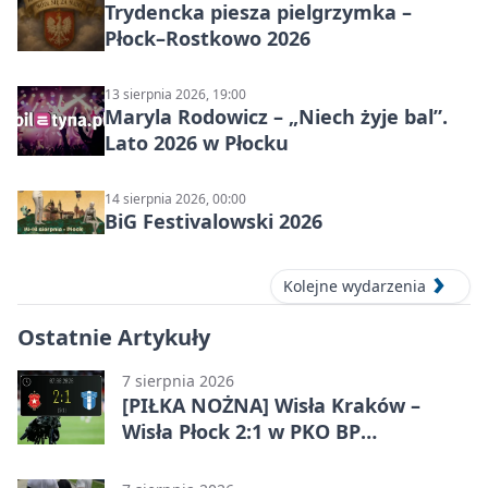
Trydencka piesza pielgrzymka –
Płock–Rostkowo 2026
13 sierpnia 2026, 19:00
Maryla Rodowicz – „Niech żyje bal”.
Lato 2026 w Płocku
14 sierpnia 2026, 00:00
BiG Festivalowski 2026
Kolejne wydarzenia
Ostatnie Artykuły
7 sierpnia 2026
[PIŁKA NOŻNA] Wisła Kraków –
Wisła Płock 2:1 w PKO BP
Ekstraklasie. Gospodarze
rozstrzygnęli mecz przed przerwą