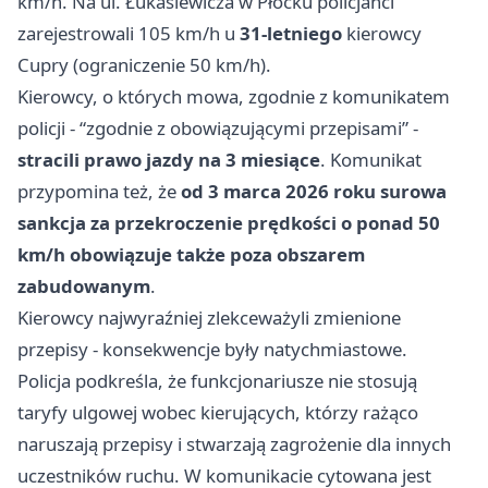
km/h. Na ul. Łukasiewicza w Płocku policjanci
zarejestrowali 105 km/h u
31-letniego
kierowcy
Cupry (ograniczenie 50 km/h).
Kierowcy, o których mowa, zgodnie z komunikatem
policji - “zgodnie z obowiązującymi przepisami” -
stracili prawo jazdy na 3 miesiące
. Komunikat
przypomina też, że
od 3 marca 2026 roku surowa
sankcja za przekroczenie prędkości o ponad 50
km/h obowiązuje także poza obszarem
zabudowanym
.
Kierowcy najwyraźniej zlekceważyli zmienione
przepisy - konsekwencje były natychmiastowe.
Policja podkreśla, że funkcjonariusze nie stosują
taryfy ulgowej wobec kierujących, którzy rażąco
naruszają przepisy i stwarzają zagrożenie dla innych
uczestników ruchu. W komunikacie cytowana jest