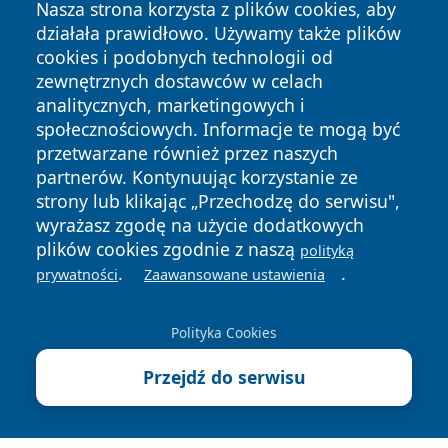
Nasza strona korzysta z plików cookies, aby
działała prawidłowo. Używamy także plików
cookies i podobnych technologii od
zewnętrznych dostawców w celach
analitycznych, marketingowych i
Copyright © 2026 wiadomosciplock.pl Wszystkie prawa
społecznościowych. Informacje te mogą być
zastrzeżone.
przetwarzane również przez naszych
partnerów. Kontynuując korzystanie ze
strony lub klikając „Przechodzę do serwisu",
Polityka
Polityka
News
Autorzy
wyrażasz zgodę na użycie dodatkowych
Prywatności
Cookies
plików cookies zgodnie z naszą
polityką
.
.
prywatności
Zaawansowane ustawienia
Polityka Cookies
Przejdź do serwisu