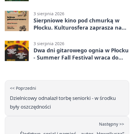
3 sierpnia 2026
Sierpniowe kino pod chmurką w
Płocku. Kulturosfera zaprasza na
dwa seanse
3 sierpnia 2026
Dwa dni gitarowego ognia w Płocku
- Summer Fall Festival wraca do
amfiteatru
<< Poprzedni
Dzielnicowy odnalazł torbę seniorki - w środku
były oszczędności
Następny >>
Śledztwo, serial i pamięć – autor „Heweliusza”