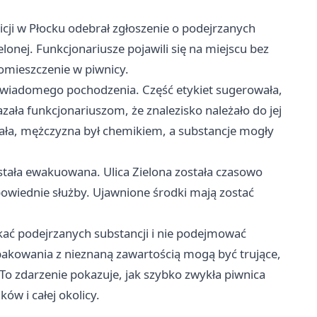
cji w Płocku odebrał zgłoszenie o podejrzanych
lonej. Funkcjonariusze pojawili się na miejscu bez
 pomieszczenie w piwnicy.
niewiadomego pochodzenia. Część etykiet sugerowała,
zała funkcjonariuszom, że znalezisko należało do jej
odała, mężczyzna był chemikiem, a substancje mogły
stała ewakuowana. Ulica Zielona została czasowo
powiednie służby. Ujawnione środki mają zostać
ykać podejrzanych substancji i nie podejmować
pakowania z nieznaną zawartością mogą być trujące,
To zdarzenie pokazuje, jak szybko zwykła piwnica
w i całej okolicy.