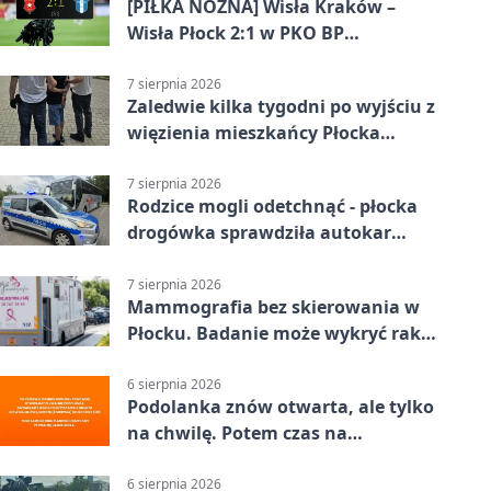
[PIŁKA NOŻNA] Wisła Kraków –
Wisła Płock 2:1 w PKO BP
Ekstraklasie. Gospodarze
rozstrzygnęli mecz przed przerwą
7 sierpnia 2026
Zaledwie kilka tygodni po wyjściu z
więzienia mieszkańcy Płocka
zatrzymali włamywacza
7 sierpnia 2026
Rodzice mogli odetchnąć - płocka
drogówka sprawdziła autokar
dzieci
7 sierpnia 2026
Mammografia bez skierowania w
Płocku. Badanie może wykryć raka,
zanim pojawią się objawy
6 sierpnia 2026
Podolanka znów otwarta, ale tylko
na chwilę. Potem czas na
Jagiellonkę
6 sierpnia 2026