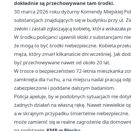
dokładnie są przechowywane tam środki.
30 marca 2026 roku dyżurny Komendy Miejskiej Poli
substancjach znajdujących się w budynku przy ul. Zie
zwłoki i zastali zgłaszającą kobietę, która wskazała
W środku policjanci ujawnili słoiki z substancjami 
że mogą to być środki niebezpieczne. Kobieta przeka
męża, który zmarł kilkanaście dni wcześniej. Jak d
być przechowywane nawet od około 20 lat.
W trosce o bezpieczeństwo 72-letnia mieszkanka zo
zamknięta dla ruchu, a na miejscu nadal pracują od
zabezpieczone i poddane dalszym badaniom.
Policja apeluje, by w podobnych sytuacjach nie dot
żadnych działań na własną rękę. Nawet niewielkie o
a w skrajnym przypadku śmiertelnie niebezpieczne. 
może zamienić się w realne zagrożenie dla domownikó
na podstawie:
KMP w Płocku
.