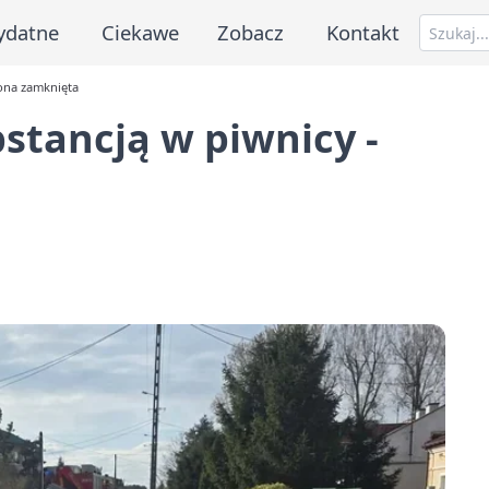
ydatne
Ciekawe
Zobacz
Kontakt
lona zamknięta
bstancją w piwnicy -