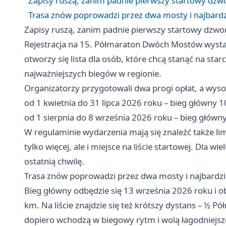
Zapisy ruszą, zanim padnie pierwszy startowy dz
Trasa znów poprowadzi przez dwa mosty i najbardz
Zapisy ruszą, zanim padnie pierwszy startowy dzw
Rejestracja na 15. Półmaraton Dwóch Mostów wystar
otworzy się lista dla osób, które chcą stanąć na starc
najważniejszych biegów w regionie.
Organizatorzy przygotowali dwa progi opłat, a wys
od 1 kwietnia do 31 lipca 2026 roku – bieg główny 10
od 1 sierpnia do 8 września 2026 roku – bieg główny
W regulaminie wydarzenia mają się znaleźć także li
tylko więcej, ale i miejsce na liście startowej. Dla wi
ostatnią chwilę.
Trasa znów poprowadzi przez dwa mosty i najbardzi
Bieg główny odbędzie się 13 września 2026 roku i o
km. Na liście znajdzie się też krótszy dystans – ½ 
dopiero wchodzą w biegowy rytm i wolą łagodniejs