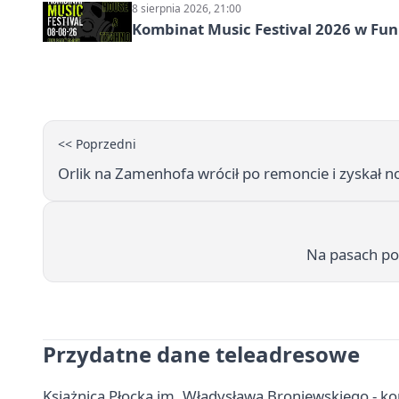
8 sierpnia 2026, 21:00
Kombinat Music Festival 2026 w Fun 
<< Poprzedni
Orlik na Zamenhofa wrócił po remoncie i zyskał n
Na pasach pos
Przydatne dane teleadresowe
Książnica Płocka im. Władysława Broniewskiego - konta