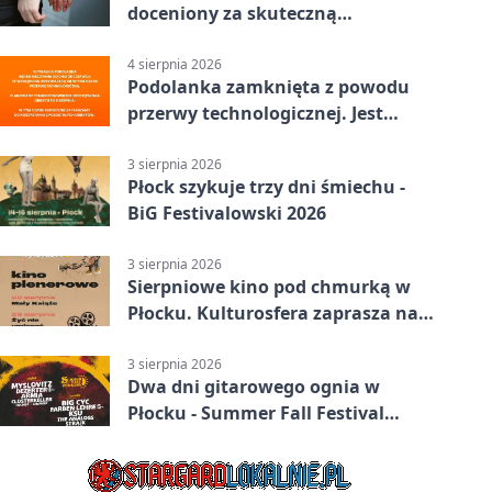
doceniony za skuteczną
interwencję
4 sierpnia 2026
Podolanka zamknięta z powodu
przerwy technologicznej. Jest
termin otwarcia
3 sierpnia 2026
Płock szykuje trzy dni śmiechu -
BiG Festivalowski 2026
3 sierpnia 2026
Sierpniowe kino pod chmurką w
Płocku. Kulturosfera zaprasza na
dwa seanse
3 sierpnia 2026
Dwa dni gitarowego ognia w
Płocku - Summer Fall Festival
wraca do amfiteatru