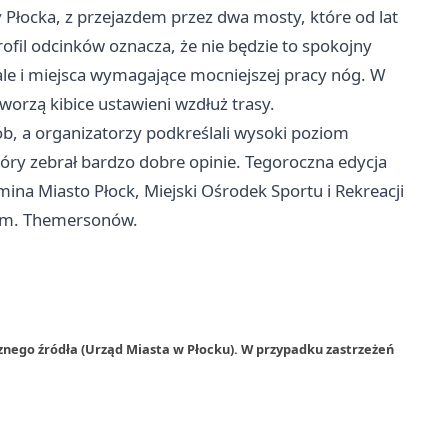
Płocka, z przejazdem przez dwa mosty, które od lat
fil odcinków oznacza, że nie będzie to spokojny
 ale i miejsca wymagające mocniejszej pracy nóg. W
worzą kibice ustawieni wzdłuż trasy.
ób, a organizatorzy podkreślali wysoki poziom
tóry zebrał bardzo dobre opinie. Tegoroczna edycja
na Miasto Płock, Miejski Ośrodek Sportu i Rekreacji
i im. Themersonów.
znego źródła (Urząd Miasta w Płocku). W przypadku zastrzeżeń