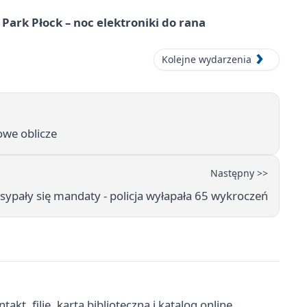
Park Płock – noc elektroniki do rana
Kolejne wydarzenia
owe oblicze
Następny >>
ypały się mandaty - policja wyłapała 65 wykroczeń
kt, filie, karta biblioteczna i katalog online