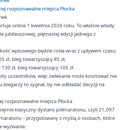
wonek
iej rozpoznawalne miejsca Płocka
onek
tuje online 1 kwietnia 2026 roku. To właśnie wtedy
ie jubileuszowej, piętnastej edycji jednego z
okość wpisowego będzie rosła wraz z upływem czasu:
5 zł, bieg towarzyszący 85 zł,
 130 zł, bieg towarzyszący 105 zł.
mity uczestników, więc zwlekanie może kosztować nie
elu biegaczy to sygnał, by nie odkładać decyzji na
ej rozpoznawalne miejsca Płocka
bejmie klasyczny dystans półmaratonu, czyli 21,097
Półmaratonu – przygotowany z myślą o osobach, które
ze wyzwanie.