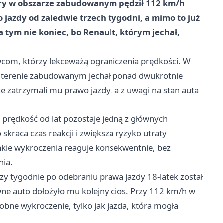
tóry w obszarze zabudowanym pędził 112 km/h
 jazdy od zaledwie trzech tygodni, a mimo to już
Na tym nie koniec, bo Renault, którym jechał,
owcom, którzy lekceważą ograniczenia prędkości. W
w terenie zabudowanym jechał ponad dwukrotnie
e zatrzymali mu prawo jazdy, a z uwagi na stan auta
a prędkość od lat pozostaje jedną z głównych
skraca czas reakcji i zwiększa ryzyko utraty
akie wykroczenia reaguje konsekwentnie, bez
nia.
rzy tygodnie po odebraniu prawa jazdy 18-latek został
wne auto dołożyło mu kolejny cios. Przy 112 km/h w
obne wykroczenie, tylko jak jazda, która mogła