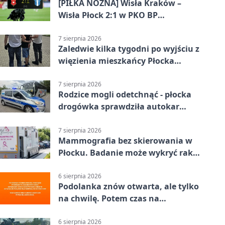
[PIŁKA NOŻNA] Wisła Kraków –
Wisła Płock 2:1 w PKO BP
Ekstraklasie. Gospodarze
rozstrzygnęli mecz przed przerwą
7 sierpnia 2026
Zaledwie kilka tygodni po wyjściu z
więzienia mieszkańcy Płocka
zatrzymali włamywacza
7 sierpnia 2026
Rodzice mogli odetchnąć - płocka
drogówka sprawdziła autokar
dzieci
7 sierpnia 2026
Mammografia bez skierowania w
Płocku. Badanie może wykryć raka,
zanim pojawią się objawy
6 sierpnia 2026
Podolanka znów otwarta, ale tylko
na chwilę. Potem czas na
Jagiellonkę
6 sierpnia 2026