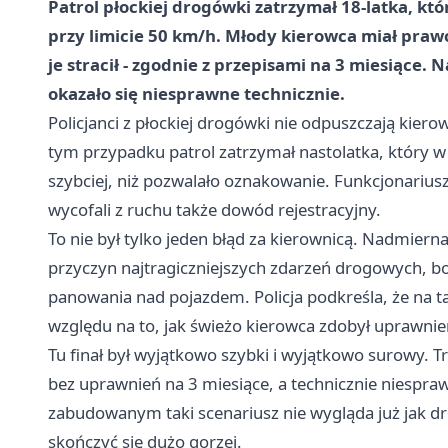
Patrol płockiej drogówki zatrzymał 18-latka, k
przy limicie 50 km/h. Młody kierowca miał prawo
je stracił - zgodnie z przepisami na 3 miesiące. 
okazało się niesprawne technicznie.
Policjanci z płockiej drogówki nie odpuszczają kier
tym przypadku patrol zatrzymał nastolatka, który 
szybciej, niż pozwalało oznakowanie. Funkcjonariusz
wycofali z ruchu także dowód rejestracyjny.
To nie był tylko jeden błąd za kierownicą. Nadmiern
przyczyn najtragiczniejszych zdarzeń drogowych, bo 
panowania nad pojazdem. Policja podkreśla, że na t
względu na to, jak świeżo kierowca zdobył uprawnie
Tu finał był wyjątkowo szybki i wyjątkowo surowy. T
bez uprawnień na 3 miesiące, a technicznie niespra
zabudowanym taki scenariusz nie wygląda już jak dr
skończyć się dużo gorzej.