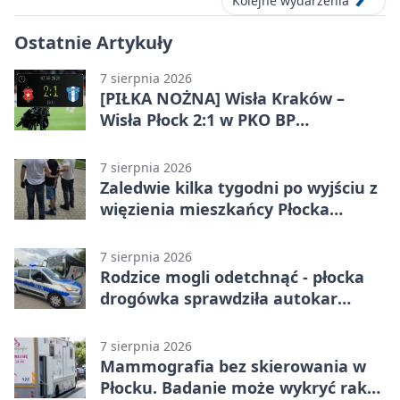
Kolejne wydarzenia
Ostatnie Artykuły
7 sierpnia 2026
[PIŁKA NOŻNA] Wisła Kraków –
Wisła Płock 2:1 w PKO BP
Ekstraklasie. Gospodarze
rozstrzygnęli mecz przed przerwą
7 sierpnia 2026
Zaledwie kilka tygodni po wyjściu z
więzienia mieszkańcy Płocka
zatrzymali włamywacza
7 sierpnia 2026
Rodzice mogli odetchnąć - płocka
drogówka sprawdziła autokar
dzieci
7 sierpnia 2026
Mammografia bez skierowania w
Płocku. Badanie może wykryć raka,