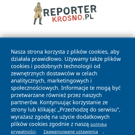
Nasza strona korzysta z plików cookies, aby
działała prawidłowo. Używamy także plików
cookies i podobnych technologii od
zewnętrznych dostawców w celach
Copyright © 2026 wiadomosciplock.pl Wszystkie prawa
analitycznych, marketingowych i
zastrzeżone.
społecznościowych. Informacje te mogą być
przetwarzane również przez naszych
partnerów. Kontynuując korzystanie ze
Polityka
Polityka
News
Autorzy
strony lub klikając „Przechodzę do serwisu",
Prywatności
Cookies
wyrażasz zgodę na użycie dodatkowych
plików cookies zgodnie z naszą
polityką
.
.
prywatności
Zaawansowane ustawienia