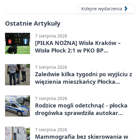
Kolejne wydarzenia
Ostatnie Artykuły
7 sierpnia 2026
[PIŁKA NOŻNA] Wisła Kraków –
Wisła Płock 2:1 w PKO BP
Ekstraklasie. Gospodarze
rozstrzygnęli mecz przed przerwą
7 sierpnia 2026
Zaledwie kilka tygodni po wyjściu z
więzienia mieszkańcy Płocka
zatrzymali włamywacza
7 sierpnia 2026
Rodzice mogli odetchnąć - płocka
drogówka sprawdziła autokar
dzieci
7 sierpnia 2026
Mammografia bez skierowania w