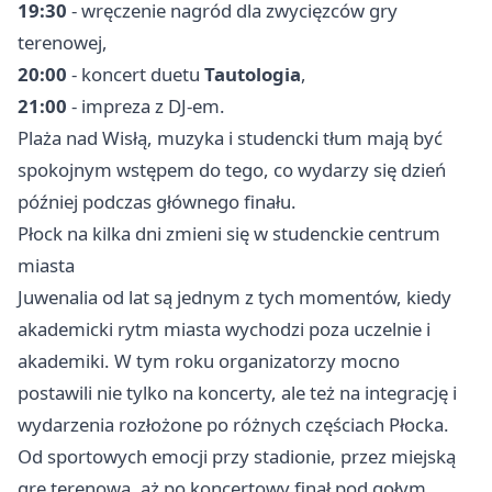
19:30
- wręczenie nagród dla zwycięzców gry
terenowej,
20:00
- koncert duetu
Tautologia
,
21:00
- impreza z DJ-em.
Plaża nad Wisłą, muzyka i studencki tłum mają być
spokojnym wstępem do tego, co wydarzy się dzień
później podczas głównego finału.
Płock na kilka dni zmieni się w studenckie centrum
miasta
Juwenalia od lat są jednym z tych momentów, kiedy
akademicki rytm miasta wychodzi poza uczelnie i
akademiki. W tym roku organizatorzy mocno
postawili nie tylko na koncerty, ale też na integrację i
wydarzenia rozłożone po różnych częściach Płocka.
Od sportowych emocji przy stadionie, przez miejską
grę terenową, aż po koncertowy finał pod gołym