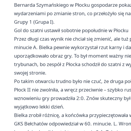
Bernarda Szymańskiego w Płocku gospodarze pokazal
wydarzeniami po zmianie stron, co przełożyło się na 
Grupy 1 (Grupa I).
Gol do szatni ustawił sobotnie popołudnie w Płocku
Przez długi czas wynik nie chciał się zmienić, ale tu
minucie A. Bielka pewnie wykorzystał rzut karny i 
uporządkowało obraz gry. To był moment ważny nie 
trybunach, bo zespół z Płocka schodził do szatni z
swojej stronie.
Po takim otwarciu trudno było nie czuć, że druga po
Płock II nie zwolniła, a wręcz przeciwnie – szybko rus
wznowieniu gry prowadziła 2:0. Znów skuteczny był 
wyjątkowo lekki dzień.
Bielka zrobił różnicę, a końcówka przypieczętowała 
GKS Bełchatów odpowiedział w 60. minucie. L. Wronski