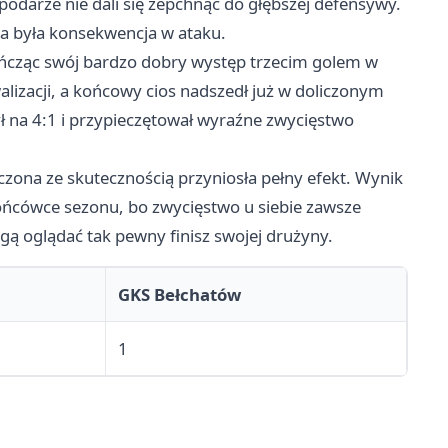
ospodarze nie dali się zepchnąć do głębszej defensywy.
za była konsekwencja w ataku.
kończąc swój bardzo dobry występ trzecim golem w
lizacji, a końcowy cios nadszedł już w doliczonym
ył na 4:1 i przypieczętował wyraźne zwycięstwo
czona ze skutecznością przyniosła pełny efekt. Wynik
 końcówce sezonu, bo zwycięstwo u siebie zawsze
ogą oglądać tak pewny finisz swojej drużyny.
GKS Bełchatów
1