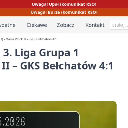
Uwaga! Upał (komunikat RSO)
Uwaga! Burze (komunikat RSO)
ydatne
Ciekawe
Zobacz
Kontakt
I) – Wisła Płock II – GKS Bełchatów 4:1
 3. Liga Grupa 1
 II – GKS Bełchatów 4:1