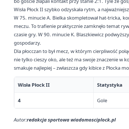
bo goście złapali kontakt przy stanie 2:1. Tyle że g
Wisła Płock II szybko odzyskała rytm, a najważniejs
W 75. minucie A. Bielka skompletował hat-tricka, 
meczu. To trafienie praktycznie zamknęło temat rywa
czasie gry. W 90. minucie K. Blaszkiewicz podwyższ
gospodarzy.
Dla płocczan to był mecz, w którym cierpliwość połą
nie tylko cieszy oko, ale też ma swoje znaczenie w
smakuje najlepiej – zwłaszcza gdy kibice z Płocka m
Wisła Płock II
Statystyka
4
Gole
Autor:
redakcja sportowa wiadomosciplock.pl