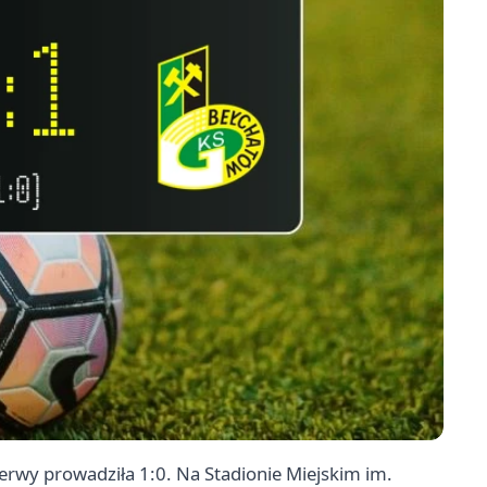
zerwy prowadziła 1:0. Na Stadionie Miejskim im.