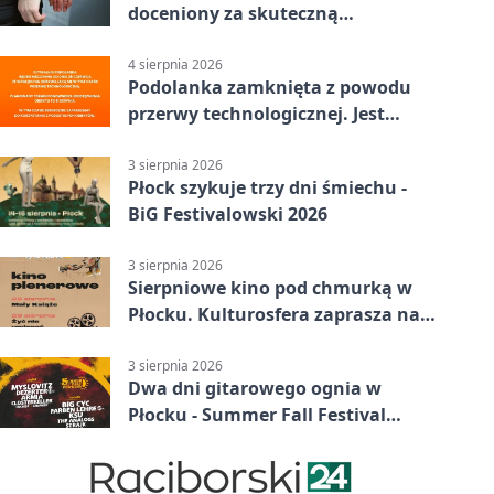
doceniony za skuteczną
interwencję
4 sierpnia 2026
Podolanka zamknięta z powodu
przerwy technologicznej. Jest
termin otwarcia
3 sierpnia 2026
Płock szykuje trzy dni śmiechu -
BiG Festivalowski 2026
3 sierpnia 2026
Sierpniowe kino pod chmurką w
Płocku. Kulturosfera zaprasza na
dwa seanse
3 sierpnia 2026
Dwa dni gitarowego ognia w
Płocku - Summer Fall Festival
wraca do amfiteatru