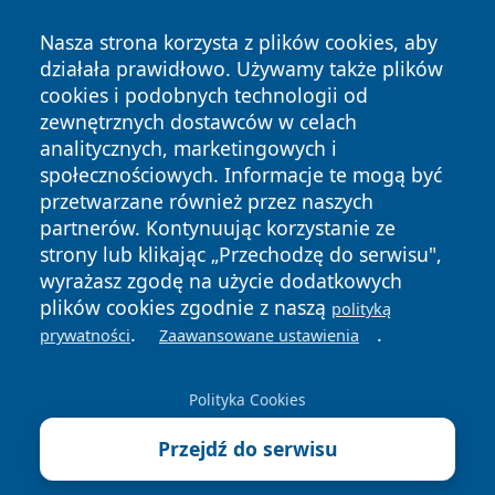
Nasza strona korzysta z plików cookies, aby
działała prawidłowo. Używamy także plików
cookies i podobnych technologii od
zewnętrznych dostawców w celach
Copyright © 2026 wiadomosciplock.pl Wszystkie prawa
analitycznych, marketingowych i
zastrzeżone.
społecznościowych. Informacje te mogą być
przetwarzane również przez naszych
partnerów. Kontynuując korzystanie ze
Polityka
Polityka
News
Autorzy
strony lub klikając „Przechodzę do serwisu",
Prywatności
Cookies
wyrażasz zgodę na użycie dodatkowych
plików cookies zgodnie z naszą
polityką
.
.
prywatności
Zaawansowane ustawienia
Polityka Cookies
Przejdź do serwisu