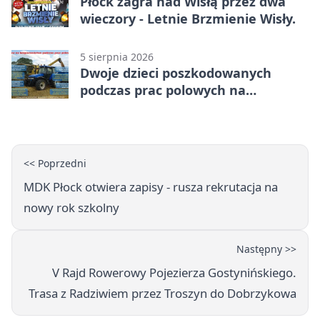
Płock zagra nad Wisłą przez dwa
wieczory - Letnie Brzmienie Wisły.
5 sierpnia 2026
Dwoje dzieci poszkodowanych
podczas prac polowych na
Mazowszu - służby interweniowały
<< Poprzedni
MDK Płock otwiera zapisy - rusza rekrutacja na
nowy rok szkolny
Następny >>
V Rajd Rowerowy Pojezierza Gostynińskiego.
Trasa z Radziwiem przez Troszyn do Dobrzykowa