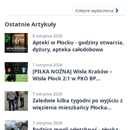
Kolejne wydarzenia
Ostatnie Artykuły
8 sierpnia 2026
Apteki w Płocku - godziny otwarcia,
dyżury, apteka całodobowa
7 sierpnia 2026
[PIŁKA NOŻNA] Wisła Kraków –
Wisła Płock 2:1 w PKO BP
Ekstraklasie. Gospodarze
rozstrzygnęli mecz przed przerwą
7 sierpnia 2026
Zaledwie kilka tygodni po wyjściu z
więzienia mieszkańcy Płocka
zatrzymali włamywacza
7 sierpnia 2026
Rodzice mogli odetchnąć - płocka