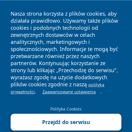
Nasza strona korzysta z plików cookies, aby
działała prawidłowo. Używamy także plików
cookies i podobnych technologii od
zewnętrznych dostawców w celach
Copyright © 2026 wiadomosciplock.pl Wszystkie prawa
analitycznych, marketingowych i
zastrzeżone.
społecznościowych. Informacje te mogą być
przetwarzane również przez naszych
partnerów. Kontynuując korzystanie ze
Polityka
Polityka
News
Autorzy
strony lub klikając „Przechodzę do serwisu",
Prywatności
Cookies
wyrażasz zgodę na użycie dodatkowych
plików cookies zgodnie z naszą
polityką
.
.
prywatności
Zaawansowane ustawienia
Polityka Cookies
Przejdź do serwisu