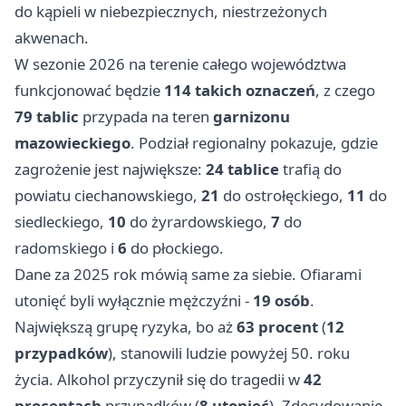
do kąpieli w niebezpiecznych, niestrzeżonych
akwenach.
W sezonie 2026 na terenie całego województwa
funkcjonować będzie
114 takich oznaczeń
, z czego
79 tablic
przypada na teren
garnizonu
mazowieckiego
. Podział regionalny pokazuje, gdzie
zagrożenie jest największe:
24 tablice
trafią do
powiatu ciechanowskiego,
21
do ostrołęckiego,
11
do
siedleckiego,
10
do żyrardowskiego,
7
do
radomskiego i
6
do płockiego.
Dane za 2025 rok mówią same za siebie. Ofiarami
utonięć byli wyłącznie mężczyźni -
19 osób
.
Największą grupę ryzyka, bo aż
63 procent
(
12
przypadków
), stanowili ludzie powyżej 50. roku
życia. Alkohol przyczynił się do tragedii w
42
procentach
przypadków (
8 utonięć
). Zdecydowanie