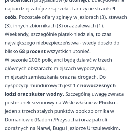
najbardziej zabójcze są rzeki - tam życie straciło
9
osób
. Pozostałe ofiary zginęły w jeziorach (3), stawach
(3), innych zbiornikach (3) oraz zalewach (1).
Weekendy, szczególnie piątek-niedziela, to czas
największego niebezpieczeństwa - wtedy doszło do
blisko
68 procent
wszystkich utonięć.
W sezonie 2026 policjanci będą działać w trzech
głównych obszarach: miejscach wypoczynku,
miejscach zamieszkania oraz na drogach. Do
dyspozycji mundurowych jest
17 nowoczesnych
łodzi oraz skuter wodny
. Szczególną uwagę zwraca
posterunek sezonowy na Wiśle właśnie w
Płocku
-
jeden z trzech stałych punktów obok zbiornika w
Domaniowie (
Radom
/Przysucha) oraz patroli
doraźnych na Narwi, Bugu i jeziorze Urszulewskim.