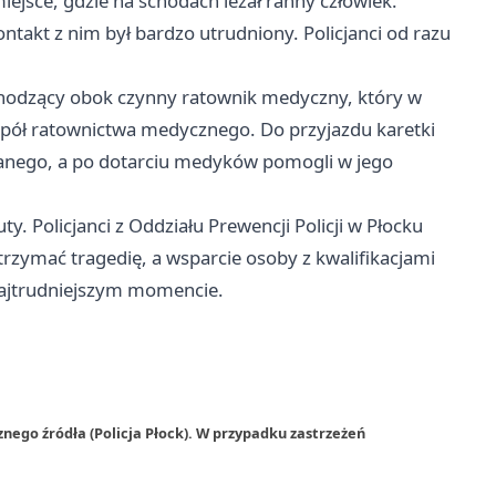
ejsce, gdzie na schodach leżał ranny człowiek.
takt z nim był bardzo utrudniony. Policjanci od razu
zechodzący obok czynny ratownik medyczny, który w
spół ratownictwa medycznego. Do przyjazdu karetki
wanego, a po dotarciu medyków pomogli w jego
y. Policjanci z Oddziału Prewencji Policji w Płocku
atrzymać tragedię, a wsparcie osoby z kwalifikacjami
najtrudniejszym momencie.
nego źródła (Policja Płock). W przypadku zastrzeżeń