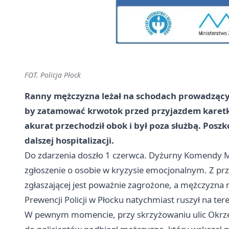
FOT. Policja Płock
Ranny mężczyzna leżał na schodach prowadzących 
by zatamować krwotok przed przyjazdem karetki
akurat przechodził obok i był poza służbą. Poszk
dalszej hospitalizacji.
Do zdarzenia doszło 1 czerwca. Dyżurny Komendy Mie
zgłoszenie o osobie w kryzysie emocjonalnym. Z prze
zgłaszającej jest poważnie zagrożone, a mężczyzna m
Prewencji Policji w Płocku natychmiast ruszył na ter
W pewnym momencie, przy skrzyżowaniu ulic Okrzei i