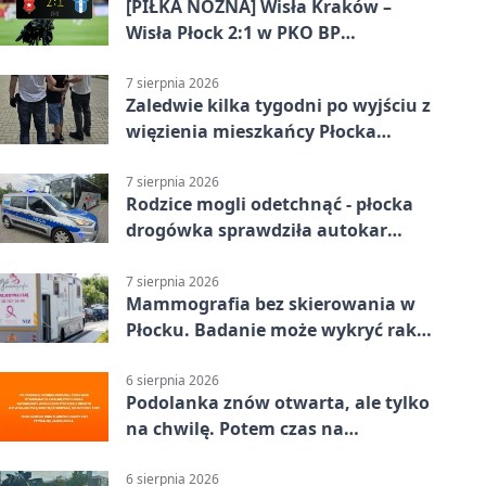
[PIŁKA NOŻNA] Wisła Kraków –
Wisła Płock 2:1 w PKO BP
Ekstraklasie. Gospodarze
rozstrzygnęli mecz przed przerwą
7 sierpnia 2026
Zaledwie kilka tygodni po wyjściu z
więzienia mieszkańcy Płocka
zatrzymali włamywacza
7 sierpnia 2026
Rodzice mogli odetchnąć - płocka
drogówka sprawdziła autokar
dzieci
7 sierpnia 2026
Mammografia bez skierowania w
Płocku. Badanie może wykryć raka,
zanim pojawią się objawy
6 sierpnia 2026
Podolanka znów otwarta, ale tylko
na chwilę. Potem czas na
Jagiellonkę
6 sierpnia 2026