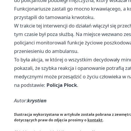
do policjantów podbiegł mężczyzna, który wskazał mi
Funkcjonariusze zastali go mocno krwawiącego, a kon
przystąpili do tamowania krwotoku.
W trakcie tej interwencji do działań włączył się pr
tym czasie był poza służbą. Na miejsce wezwano ze
policjanci monitorowali funkcje życiowe poszkodo
przeniesieniu do ambulansu.
To była akcja, w której o wszystkim decydowały minut
pokazali, że szybka reakcja i opanowanie potrafią z
medycznymi może przesądzić o życiu człowieka w 
na podstawie:
Policja Płock
.
Autor:
krystian
Ilustracja wykorzystana w artykule została pobrana z zewnętrz
dotyczących praw do zdjęcia prosimy o
kontakt
.