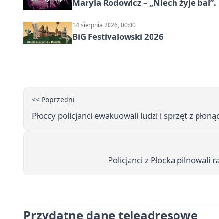
Maryla Rodowicz – „Niech żyje bal”.
14 sierpnia 2026, 00:00
BiG Festivalowski 2026
<< Poprzedni
Płoccy policjanci ewakuowali ludzi i sprzęt z płoną
Policjanci z Płocka pilnowali 
Przydatne dane teleadresowe