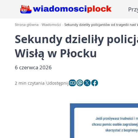
Prz
Strona główna
Wiadomości
Sekundy dzieliły policjantów od tragedii nad 
Sekundy dzieliły polic
Wisłą w Płocku
6 czerwca 2026
2 min czytania
Udostępnij