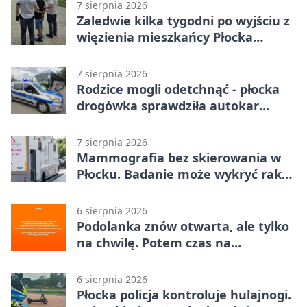
rozstrzygnęli mecz przed przerwą
7 sierpnia 2026
Zaledwie kilka tygodni po wyjściu z
więzienia mieszkańcy Płocka
zatrzymali włamywacza
7 sierpnia 2026
Rodzice mogli odetchnąć - płocka
drogówka sprawdziła autokar
dzieci
7 sierpnia 2026
Mammografia bez skierowania w
Płocku. Badanie może wykryć raka,
zanim pojawią się objawy
6 sierpnia 2026
Podolanka znów otwarta, ale tylko
na chwilę. Potem czas na
Jagiellonkę
6 sierpnia 2026
Płocka policja kontroluje hulajnogi.