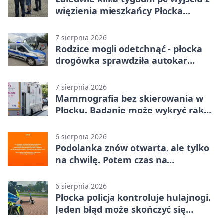
więzienia mieszkańcy Płocka
zatrzymali włamywacza
7 sierpnia 2026
Rodzice mogli odetchnąć - płocka
drogówka sprawdziła autokar
dzieci
7 sierpnia 2026
Mammografia bez skierowania w
Płocku. Badanie może wykryć raka,
zanim pojawią się objawy
6 sierpnia 2026
Podolanka znów otwarta, ale tylko
na chwilę. Potem czas na
Jagiellonkę
6 sierpnia 2026
Płocka policja kontroluje hulajnogi.
Jeden błąd może skończyć się
tragedią