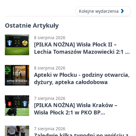
Kolejne wydarzenia
Ostatnie Artykuły
8 sierpnia 2026
[PIŁKA NOŻNA] Wisła Płock II –
Lechia Tomaszów Mazowiecki 2:1 w
Betclic 3. Lidze Grupa 1 (Grupa I)
8 sierpnia 2026
Apteki w Płocku - godziny otwarcia,
dyżury, apteka całodobowa
7 sierpnia 2026
[PIŁKA NOŻNA] Wisła Kraków –
Wisła Płock 2:1 w PKO BP
Ekstraklasie. Gospodarze
rozstrzygnęli mecz przed przerwą
7 sierpnia 2026
Zaledwie kilka tygodni po wyjściu z