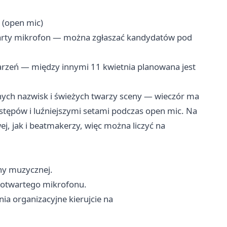
 (open mic)
arty mikrofon — można zgłaszać kandydatów pod
arzeń — między innymi 11 kwietnia planowana jest
nych nazwisk i świeżych twarzy sceny — wieczór ma
ępów i luźniejszymi setami podczas open mic. Na
, jak i beatmakerzy, więc można liczyć na
ny muzycznej.
s otwartego mikrofonu.
ia organizacyjne kierujcie na