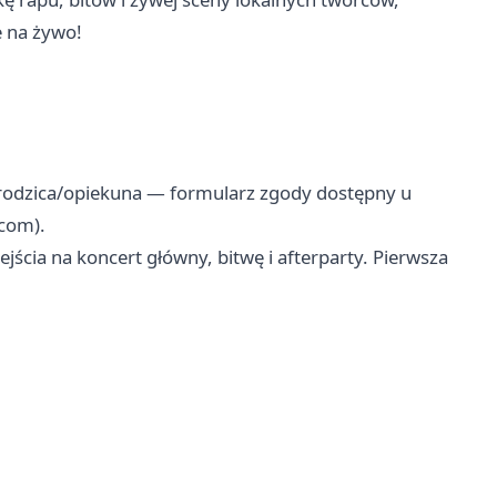
e na żywo!
 rodzica/opiekuna — formularz zgody dostępny u
.com
).
jścia na koncert główny, bitwę i afterparty. Pierwsza