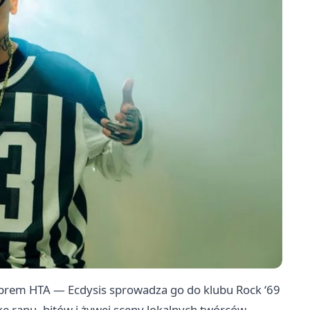
cprem HTA — Ecdysis sprowadza go do klubu Rock ‘69
kę rapu, bitów i żywej sceny lokalnych twórców,