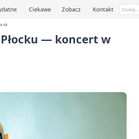
ydatne
Ciekawe
Zobacz
Kontakt
ck 69
 Płocku — koncert w