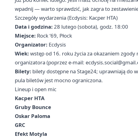
wpadnij — warto sprawdzić, jak zagra to zestawieni
Szczegóły wydarzenia (Ecdysis: Kacper HTA)
Data i godzina:
28 lutego (sobota), godz. 18:00
Miejsce:
Rock ‘69, Płock
Organizator:
Ecdysis
Wiek:
wstęp od 16. roku życia za okazaniem zgody
organizatora (poprzez e-mail:
ecdysis.social@gmail
Bilety:
bilety dostępne na Stage24; uprawniają do we
pula biletów jest mocno ograniczona.
Lineup i open mic
Kacper HTA
Gruby Bounce
Oskar Paloma
GRC
Efekt Motyla