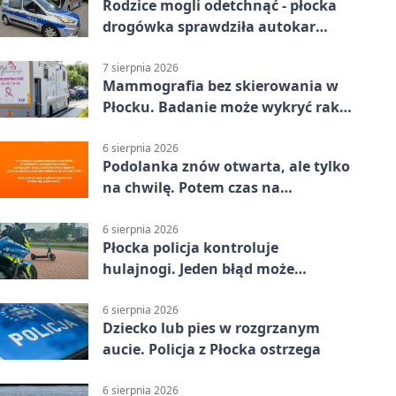
Rodzice mogli odetchnąć - płocka
drogówka sprawdziła autokar
dzieci
7 sierpnia 2026
Mammografia bez skierowania w
Płocku. Badanie może wykryć raka,
zanim pojawią się objawy
6 sierpnia 2026
Podolanka znów otwarta, ale tylko
na chwilę. Potem czas na
Jagiellonkę
6 sierpnia 2026
Płocka policja kontroluje
hulajnogi. Jeden błąd może
skończyć się tragedią
6 sierpnia 2026
Dziecko lub pies w rozgrzanym
aucie. Policja z Płocka ostrzega
6 sierpnia 2026