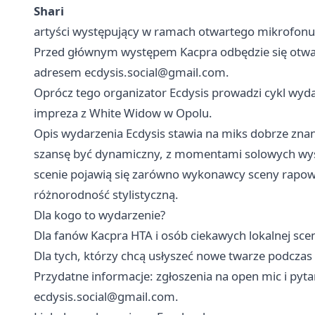
Shari
artyści występujący w ramach otwartego mikrofonu
Przed głównym występem Kacpra odbędzie się otw
adresem
ecdysis.social@gmail.com
.
Oprócz tego organizator Ecdysis prowadzi cykl wyd
impreza z White Widow w Opolu.
Opis wydarzenia Ecdysis stawia na miks dobrze zna
szansę być dynamiczny, z momentami solowych wyst
scenie pojawią się zarówno wykonawcy sceny rapowej
różnorodność stylistyczną.
Dla kogo to wydarzenie?
Dla fanów Kacpra HTA i osób ciekawych lokalnej sce
Dla tych, którzy chcą usłyszeć nowe twarze podcza
Przydatne informacje: zgłoszenia na open mic i pytan
ecdysis.social@gmail.com
.