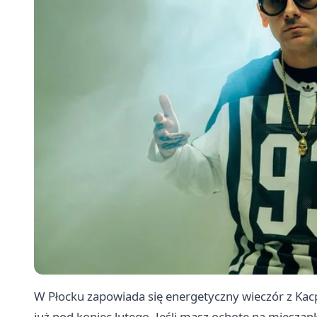
W Płocku zapowiada się energetyczny wieczór z Ka
już pod koniec lutego. Jeśli masz ochotę na mieszan