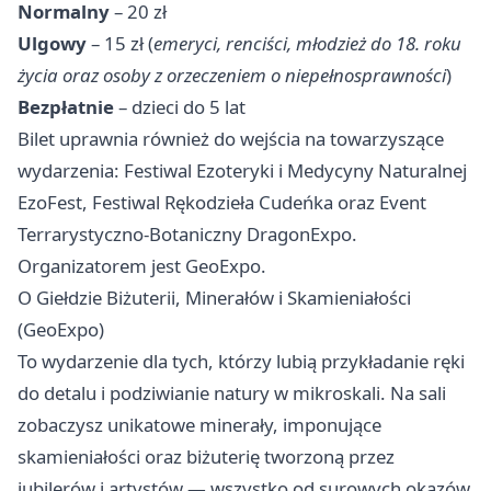
Normalny
– 20 zł
Ulgowy
– 15 zł (
emeryci, renciści, młodzież do 18. roku
życia oraz osoby z orzeczeniem o niepełnosprawności
)
Bezpłatnie
– dzieci do 5 lat
Bilet uprawnia również do wejścia na towarzyszące
wydarzenia: Festiwal Ezoteryki i Medycyny Naturalnej
EzoFest, Festiwal Rękodzieła Cudeńka oraz Event
Terrarystyczno-Botaniczny DragonExpo.
Organizatorem jest GeoExpo.
O Giełdzie Biżuterii, Minerałów i Skamieniałości
(GeoExpo)
To wydarzenie dla tych, którzy lubią przykładanie ręki
do detalu i podziwianie natury w mikroskali. Na sali
zobaczysz unikatowe minerały, imponujące
skamieniałości oraz biżuterię tworzoną przez
jubilerów i artystów — wszystko od surowych okazów