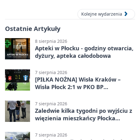
Kolejne wydarzenia
Ostatnie Artykuły
8 sierpnia 2026
Apteki w Płocku - godziny otwarcia,
dyżury, apteka całodobowa
7 sierpnia 2026
[PIŁKA NOŻNA] Wisła Kraków –
Wisła Płock 2:1 w PKO BP
Ekstraklasie. Gospodarze
rozstrzygnęli mecz przed przerwą
7 sierpnia 2026
Zaledwie kilka tygodni po wyjściu z
więzienia mieszkańcy Płocka
zatrzymali włamywacza
7 sierpnia 2026