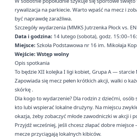
W sobotnie popołudnie szykuje się sportowe święto 
rywalizacja na parkiecie. Warto wpaść na mecz i zoba
być naprawdę zaraźliwa.
Szczegóły wydarzenia (MMKS Jutrzenka Płock vs. E
Data i godzina:
14 lutego (sobota), godz. 15:00–16
Miejsce:
Szkoła Podstawowa nr 16 im. Mikołaja Koper
Wejście:
Wstęp wolny
Opis spotkania
To będzie XII kolejka I ligi kobiet, Grupa A — star
Zapowiada się mecz pełen krótkich akcji, walki o każd
skórkę .
Dla kogo to wydarzenie? Dla rodzin z dziećmi, osób
kto lubi wspierać lokalne drużyny. Na miejscu zwykl
okazja, żeby zobaczyć młode zawodniczki w akcji i 
Przyjdź wcześniej, jeśli chcesz złapać dobre miejs
mecze przyciągają lokalnych kibiców.