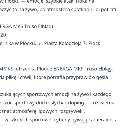
w Płocku — emocje, szybkie ataki i lokalna
czyć to na żywo, bo atmosfera spotkań I ligi potrafi
NERGA MKS Truso Elbląg)
:20
nika w Płocku, ul. Piasta Kołodzieja 7, Płock
cie MMKS Jutrzenka Płock z ENERGA MKS Truso Elbląg.
ą piłkę i chwil, które potrafią przyprawić o gęsią
 szukających sportowych emocji na żywo i każdego,
e czuć sportowy duch i słychać doping — to świetna
poznać atmosferę ligowych rozgrywek .
ce — w szkołach sportowe trybuny bywają kameralne, a