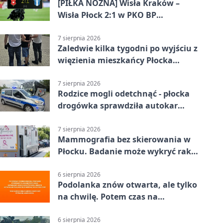
[PIŁKA NOŻNA] Wisła Kraków –
Wisła Płock 2:1 w PKO BP
Ekstraklasie. Gospodarze
rozstrzygnęli mecz przed przerwą
7 sierpnia 2026
Zaledwie kilka tygodni po wyjściu z
więzienia mieszkańcy Płocka
zatrzymali włamywacza
7 sierpnia 2026
Rodzice mogli odetchnąć - płocka
drogówka sprawdziła autokar
dzieci
7 sierpnia 2026
Mammografia bez skierowania w
Płocku. Badanie może wykryć raka,
zanim pojawią się objawy
6 sierpnia 2026
Podolanka znów otwarta, ale tylko
na chwilę. Potem czas na
Jagiellonkę
6 sierpnia 2026