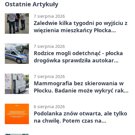
Ostatnie Artykuły
7 sierpnia 2026
Zaledwie kilka tygodni po wyjściu z
więzienia mieszkańcy Płocka
zatrzymali włamywacza
7 sierpnia 2026
Rodzice mogli odetchnąć - płocka
drogówka sprawdziła autokar
dzieci
7 sierpnia 2026
Mammografia bez skierowania w
Płocku. Badanie może wykryć raka,
zanim pojawią się objawy
6 sierpnia 2026
Podolanka znów otwarta, ale tylko
na chwilę. Potem czas na
Jagiellonkę