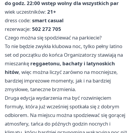
do godz. 22:00 wstęp wolny dla wszystkich par
wiek uczestników:
21+
dress code:
smart casual
rezerwacje:
502 272 705
Czego można się spodziewać na parkiecie?
To nie będzie zwykła klubowa noc, tylko pełny latino
set od początku do końca Organizatorzy stawiają na
mieszankę
reggaetonu, bachaty i latynoskich
hitów
, więc można liczyć zarówno na mocniejsze,
bardziej imprezowe momenty, jak i na bardziej
zmysłowe, taneczne brzmienia.
Druga edycja wydarzenia ma być rozwinięciem
formuły, która już wcześniej spotkała się z dobrym
odbiorem. Na miejscu można spodziewać się gorącej
atmosfery, tańca do późnych godzin nocnych i
klimatu, który bardziej przypomina wakacyjną noc niż