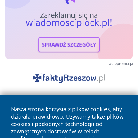
Zareklamuj się na
wiadomosciplock.pl!
SPRAWDŹ SZCZEGÓŁY
autopromocja
Nasza strona korzysta z plików cookies, aby
działała prawidłowo. Używamy także plików
cookies i podobnych technologii od
zewnętrznych dostawców w celach
Copyright © 2026 wiadomosciplock.pl Wszystkie prawa