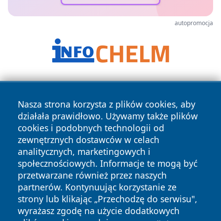
autopromocja
Nasza strona korzysta z plików cookies, aby
działała prawidłowo. Używamy także plików
cookies i podobnych technologii od
zewnętrznych dostawców w celach
Copyright © 2026 wiadomosciplock.pl Wszystkie prawa
analitycznych, marketingowych i
zastrzeżone.
społecznościowych. Informacje te mogą być
przetwarzane również przez naszych
partnerów. Kontynuując korzystanie ze
Polityka
Polityka
News
Autorzy
strony lub klikając „Przechodzę do serwisu",
Prywatności
Cookies
wyrażasz zgodę na użycie dodatkowych