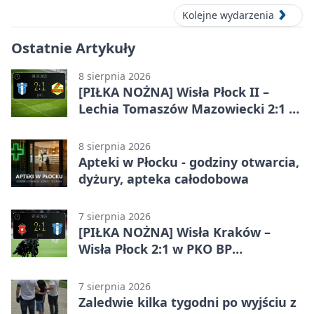
Kolejne wydarzenia
Ostatnie Artykuły
8 sierpnia 2026
[PIŁKA NOŻNA] Wisła Płock II –
Lechia Tomaszów Mazowiecki 2:1 w
Betclic 3. Lidze Grupa 1 (Grupa I)
8 sierpnia 2026
Apteki w Płocku - godziny otwarcia,
dyżury, apteka całodobowa
7 sierpnia 2026
[PIŁKA NOŻNA] Wisła Kraków –
Wisła Płock 2:1 w PKO BP
Ekstraklasie. Gospodarze
rozstrzygnęli mecz przed przerwą
7 sierpnia 2026
Zaledwie kilka tygodni po wyjściu z