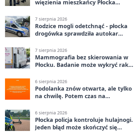
więzienia mieszkańcy Płocka
zatrzymali włamywacza
7 sierpnia 2026
Rodzice mogli odetchnąć - płocka
drogówka sprawdziła autokar
dzieci
7 sierpnia 2026
Mammografia bez skierowania w
Płocku. Badanie może wykryć raka,
zanim pojawią się objawy
6 sierpnia 2026
Podolanka znów otwarta, ale tylko
na chwilę. Potem czas na
Jagiellonkę
6 sierpnia 2026
Płocka policja kontroluje hulajnogi.
Jeden błąd może skończyć się
tragedią