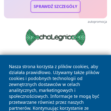
SPRAWDŹ SZCZEGÓŁY
autopromocja
Nasza strona korzysta z plików cookies, aby
działała prawidłowo. Używamy także plików
cookies i podobnych technologii od
zewnętrznych dostawców w celach
Copyright © 2026 wiadomosciplock.pl Wszystkie prawa
analitycznych, marketingowych i
zastrzeżone.
społecznościowych. Informacje te mogą być
przetwarzane również przez naszych
partnerów. Kontynuując korzystanie ze
Polityka
Polityka