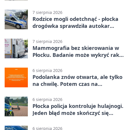
zatrzymali włamywacza
7 sierpnia 2026
Rodzice mogli odetchnąć - płocka
drogówka sprawdziła autokar
dzieci
7 sierpnia 2026
Mammografia bez skierowania w
Płocku. Badanie może wykryć raka,
zanim pojawią się objawy
6 sierpnia 2026
Podolanka znów otwarta, ale tylko
na chwilę. Potem czas na
Jagiellonkę
6 sierpnia 2026
Płocka policja kontroluje hulajnogi.
Jeden błąd może skończyć się
tragedią
6 sierpnia 2026