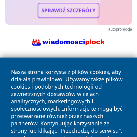
SPRAWDŹ SZCZEGÓŁY
autopromocja
Nasza strona korzysta z plików cookies, aby
działała prawidłowo. Używamy także plików
cookies i podobnych technologii od
zewnętrznych dostawców w celach
Copyright © 2026 wiadomosciplock.pl Wszystkie prawa
analitycznych, marketingowych i
zastrzeżone.
społecznościowych. Informacje te mogą być
przetwarzane również przez naszych
partnerów. Kontynuując korzystanie ze
Polityka
Polityka
News
Autorzy
strony lub klikając „Przechodzę do serwisu",
Prywatności
Cookies