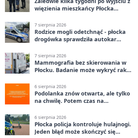
Zaledwie kilka tygodni po wyjściu z
więzienia mieszkańcy Płocka
zatrzymali włamywacza
7 sierpnia 2026
Rodzice mogli odetchnąć - płocka
drogówka sprawdziła autokar
dzieci
7 sierpnia 2026
Mammografia bez skierowania w
Płocku. Badanie może wykryć raka,
zanim pojawią się objawy
6 sierpnia 2026
Podolanka znów otwarta, ale tylko
na chwilę. Potem czas na
Jagiellonkę
6 sierpnia 2026
Płocka policja kontroluje hulajnogi.
Jeden błąd może skończyć się