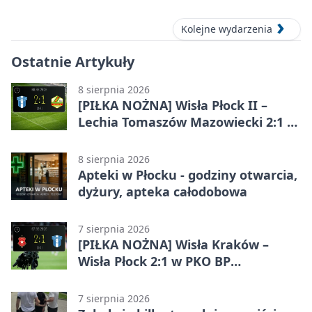
Kolejne wydarzenia
Ostatnie Artykuły
8 sierpnia 2026
[PIŁKA NOŻNA] Wisła Płock II –
Lechia Tomaszów Mazowiecki 2:1 w
Betclic 3. Lidze Grupa 1 (Grupa I)
8 sierpnia 2026
Apteki w Płocku - godziny otwarcia,
dyżury, apteka całodobowa
7 sierpnia 2026
[PIŁKA NOŻNA] Wisła Kraków –
Wisła Płock 2:1 w PKO BP
Ekstraklasie. Gospodarze
rozstrzygnęli mecz przed przerwą
7 sierpnia 2026