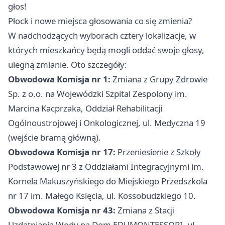
głos!
Płock
i nowe miejsca głosowania co się zmienia?
W nadchodzących wyborach cztery lokalizacje, w
których mieszkańcy będą mogli oddać swoje głosy,
ulegną zmianie. Oto szczegóły:
Obwodowa Komisja nr 1:
Zmiana z Grupy Zdrowie
Sp. z o.o. na Wojewódzki Szpital Zespolony im.
Marcina Kacprzaka, Oddział Rehabilitacji
Ogólnoustrojowej i Onkologicznej, ul. Medyczna 19
(wejście bramą główną).
Obwodowa Komisja nr 17:
Przeniesienie z Szkoły
Podstawowej nr 3 z Oddziałami Integracyjnymi im.
Kornela Makuszyńskiego do Miejskiego Przedszkola
nr 17 im. Małego Księcia, ul. Kossobudzkiego 10.
Obwodowa Komisja nr 43:
Zmiana z Stacji
Uzdatniania Wody na Dom EDUMONTESSORI, ul.