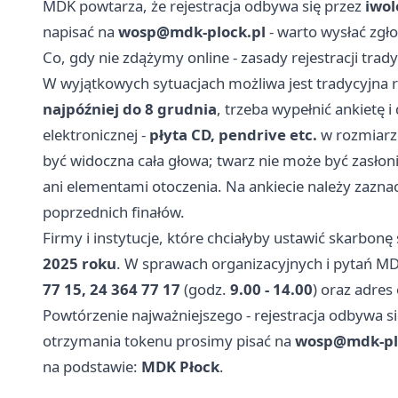
MDK powtarza, że rejestracja odbywa się przez
iwol
napisać na
wosp@mdk-plock.pl
- warto wysłać zgł
Co, gdy nie zdążymy online - zasady rejestracji trady
W wyjątkowych sytuacjach możliwa jest tradycyjna re
najpóźniej do 8 grudnia
, trzeba wypełnić ankietę i
elektronicznej -
płyta CD, pendrive etc.
w rozmiarz
być widoczna cała głowa; twarz nie może być zasło
ani elementami otoczenia. Na ankiecie należy zazna
poprzednich finałów.
Firmy i instytucje, które chciałyby ustawić skarbon
2025 roku
. W sprawach organizacyjnych i pytań M
77 15, 24 364 77 17
(godz.
9.00 - 14.00
) oraz adres
Powtórzenie najważniejszego - rejestracja odbywa s
otrzymania tokenu prosimy pisać na
wosp@mdk-pl
na podstawie:
MDK Płock
.