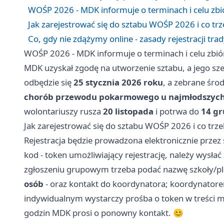
WOŚP 2026 - MDK informuje o terminach i celu zbi
Jak zarejestrować się do sztabu WOŚP 2026 i co tr
Co, gdy nie zdążymy online - zasady rejestracji trad
WOŚP 2026 - MDK informuje o terminach i celu zbió
MDK uzyskał zgodę na utworzenie sztabu, a jego sze
odbędzie się
25 stycznia 2026 roku
, a zebrane śro
chorób przewodu pokarmowego u najmłodszych
wolontariuszy rusza
20 listopada
i potrwa do
14 gr
Jak zarejestrować się do sztabu WOŚP 2026 i co trz
Rejestracja będzie prowadzona elektronicznie przez
kod - token umożliwiający rejestrację, należy wysłać
zgłoszeniu grupowym trzeba podać nazwę szkoły/pla
osób
- oraz kontakt do koordynatora; koordynatore
indywidualnym wystarczy prośba o token w treści ma
godzin MDK prosi o ponowny kontakt. 😊