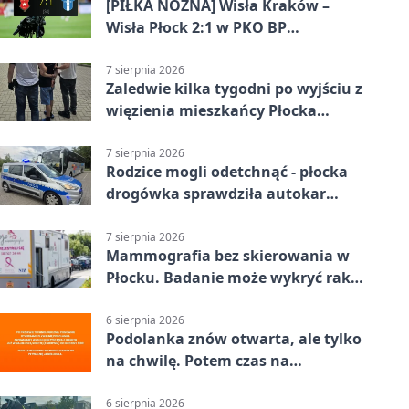
[PIŁKA NOŻNA] Wisła Kraków –
Wisła Płock 2:1 w PKO BP
Ekstraklasie. Gospodarze
rozstrzygnęli mecz przed przerwą
7 sierpnia 2026
Zaledwie kilka tygodni po wyjściu z
więzienia mieszkańcy Płocka
zatrzymali włamywacza
7 sierpnia 2026
Rodzice mogli odetchnąć - płocka
drogówka sprawdziła autokar
dzieci
7 sierpnia 2026
Mammografia bez skierowania w
Płocku. Badanie może wykryć raka,
zanim pojawią się objawy
6 sierpnia 2026
Podolanka znów otwarta, ale tylko
na chwilę. Potem czas na
Jagiellonkę
6 sierpnia 2026