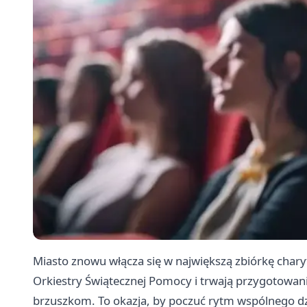
Miasto znowu włącza się w największą zbiórkę chary
Orkiestry Świątecznej Pomocy i trwają przygotowa
brzuszkom. To okazja, by poczuć rytm wspólnego dzi