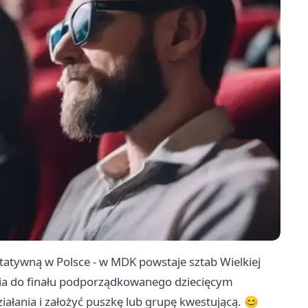
tatywną w Polsce - w MDK powstaje sztab Wielkiej
nia do finału podporządkowanego dziecięcym
ałania i założyć puszkę lub grupę kwestującą. 😊