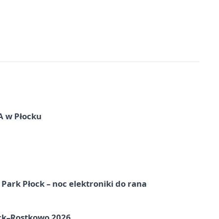
A w Płocku
Park Płock – noc elektroniki do rana
ock–Rostkowo 2026