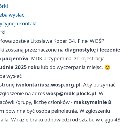
órki
zeba wysłać
ycyjnej i kontakt
rki
fową została Litosława Koper. 34. Finał WOŚP
dki zostaną przeznaczone na
diagnostykę i leczenie
 pacjentów
. MDK przypomina, że rejestracja
udnia 2025 roku
lub do wyczerpania miejsc. 😊
eba wysłać
 stronę
iwolontariusz.wosp.org.pl
. Aby otrzymać
 zgłoszenie na adres
wosp@mdk-plock.pl
. W
cówki/grupy, liczbę członków -
maksymalnie 8
m powinna być osoba pełnoletnia. W zgłoszeniu
ila. W razie braku odpowiedzi od sztabu w ciągu 48