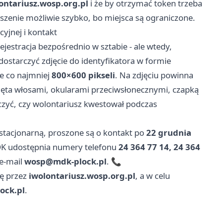
ontariusz.wosp.org.pl
i że by otrzymać token trzeba
oszenie możliwie szybko, bo miejsca są ograniczone.
cyjnej i kontakt
jestracja bezpośrednio w sztabie - ale wtedy,
 dostarczyć zdjęcie do identyfikatora w formie
e co najmniej
800×600 pikseli
. Na zdjęciu powinna
nięta włosami, okularami przeciwsłonecznymi, czapką
czyć, czy wolontariusz kwestował podczas
ę stacjonarną, proszone są o kontakt po
22 grudnia
DK udostępnia numery telefonu
24 364 77 14, 24 364
 e-mail
wosp@mdk-plock.pl
. 📞
ię przez
iwolontariusz.wosp.org.pl
, a w celu
ock.pl
.