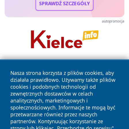
SPRAWDŹ SZCZEGÓŁY
autopromocja
Nasza strona korzysta z plików cookies, aby
działała prawidłowo. Używamy także plików
cookies i podobnych technologii od
zewnętrznych dostawców w celach
Copyright © 2026 wiadomosciplock.pl Wszystkie prawa
analitycznych, marketingowych i
zastrzeżone.
społecznościowych. Informacje te mogą być
przetwarzane również przez naszych
partnerów. Kontynuując korzystanie ze
Polityka
Polityka
News
Autorzy
strony lub klikając „Przechodzę do serwisu",
Prywatności
Cookies