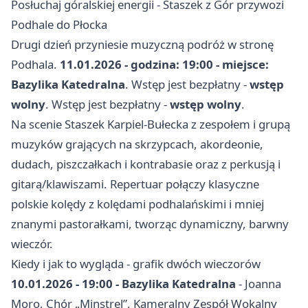
Posłuchaj góralskiej energii - Staszek z Gór przywozi
Podhale do Płocka
Drugi dzień przyniesie muzyczną podróż w stronę
Podhala.
11.01.2026 - godzina: 19:00 - miejsce:
Bazylika Katedralna
. Wstęp jest bezpłatny -
wstęp
wolny
. Wstęp jest bezpłatny -
wstęp wolny
.
Na scenie Staszek Karpiel-Bułecka z zespołem i grupą
muzyków grających na skrzypcach, akordeonie,
dudach, piszczałkach i kontrabasie oraz z perkusją i
gitarą/klawiszami. Repertuar połączy klasyczne
polskie kolędy z kolędami podhalańskimi i mniej
znanymi pastorałkami, tworząc dynamiczny, barwny
wieczór.
Kiedy i jak to wygląda - grafik dwóch wieczorów
10.01.2026 - 19:00 - Bazylika Katedralna
- Joanna
Moro, Chór „Minstrel”, Kameralny Zespół Wokalny