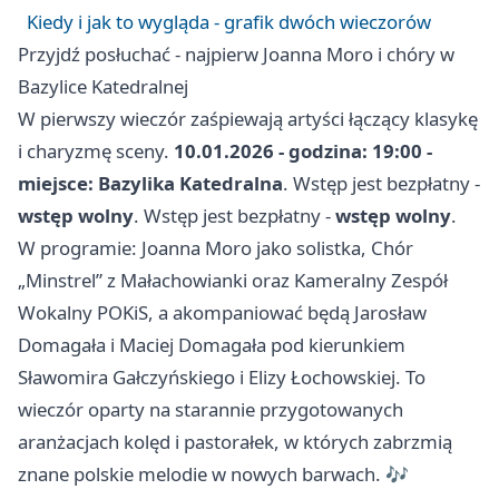
Kiedy i jak to wygląda - grafik dwóch wieczorów
Przyjdź posłuchać - najpierw Joanna Moro i chóry w
Bazylice Katedralnej
W pierwszy wieczór zaśpiewają artyści łączący klasykę
i charyzmę sceny.
10.01.2026 - godzina: 19:00 -
miejsce: Bazylika Katedralna
. Wstęp jest bezpłatny -
wstęp wolny
. Wstęp jest bezpłatny -
wstęp wolny
.
W programie: Joanna Moro jako solistka, Chór
„Minstrel” z Małachowianki oraz Kameralny Zespół
Wokalny POKiS, a akompaniować będą Jarosław
Domagała i Maciej Domagała pod kierunkiem
Sławomira Gałczyńskiego i Elizy Łochowskiej. To
wieczór oparty na starannie przygotowanych
aranżacjach kolęd i pastorałek, w których zabrzmią
znane polskie melodie w nowych barwach. 🎶