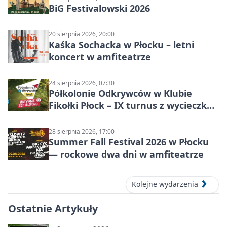
BiG Festivalowski 2026
20 sierpnia 2026, 20:00
Kaśka Sochacka w Płocku – letni
koncert w amfiteatrze
24 sierpnia 2026, 07:30
Półkolonie Odkrywców w Klubie
Fikołki Płock – IX turnus z wycieczką
do JuraParku Solec
28 sierpnia 2026, 17:00
Summer Fall Festival 2026 w Płocku
— rockowe dwa dni w amfiteatrze
Kolejne wydarzenia
Ostatnie Artykuły