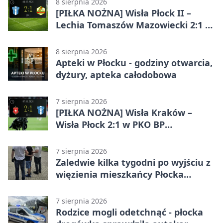
8 sierpnia 2026
[PIŁKA NOŻNA] Wisła Płock II –
Lechia Tomaszów Mazowiecki 2:1 w
Betclic 3. Lidze Grupa 1 (Grupa I)
8 sierpnia 2026
Apteki w Płocku - godziny otwarcia,
dyżury, apteka całodobowa
7 sierpnia 2026
[PIŁKA NOŻNA] Wisła Kraków –
Wisła Płock 2:1 w PKO BP
Ekstraklasie. Gospodarze
rozstrzygnęli mecz przed przerwą
7 sierpnia 2026
Zaledwie kilka tygodni po wyjściu z
więzienia mieszkańcy Płocka
zatrzymali włamywacza
7 sierpnia 2026
Rodzice mogli odetchnąć - płocka