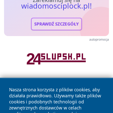
wiadomosciplock.pl!
SPRAWDŹ SZCZEGÓŁY
autopromocja
Nasza strona korzysta z plików cookies, aby
działała prawidłowo. Używamy także plików
cookies i podobnych technologii od
zewnętrznych dostawców w celach
Copyright © 2026 wiadomosciplock.pl Wszystkie prawa