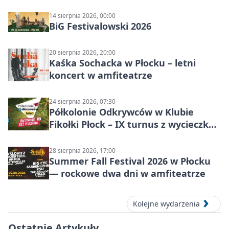
14 sierpnia 2026, 00:00
BiG Festivalowski 2026
20 sierpnia 2026, 20:00
Kaśka Sochacka w Płocku – letni
koncert w amfiteatrze
24 sierpnia 2026, 07:30
Półkolonie Odkrywców w Klubie
Fikołki Płock – IX turnus z wycieczką
do JuraParku Solec
28 sierpnia 2026, 17:00
Summer Fall Festival 2026 w Płocku
— rockowe dwa dni w amfiteatrze
Kolejne wydarzenia
Ostatnie Artykuły