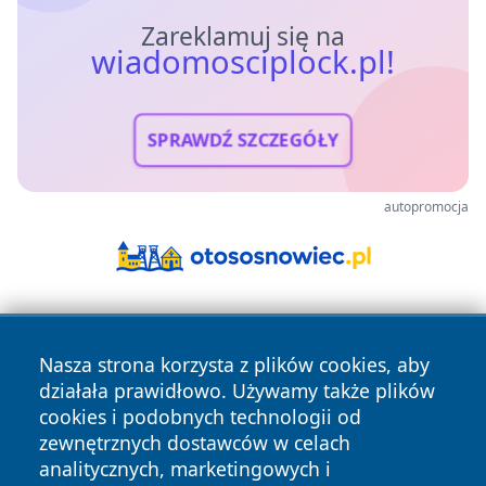
Zareklamuj się na
wiadomosciplock.pl!
SPRAWDŹ SZCZEGÓŁY
autopromocja
Nasza strona korzysta z plików cookies, aby
działała prawidłowo. Używamy także plików
cookies i podobnych technologii od
zewnętrznych dostawców w celach
Copyright © 2026 wiadomosciplock.pl Wszystkie prawa
analitycznych, marketingowych i
zastrzeżone.