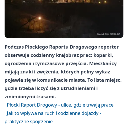
Podczas Płockiego Raportu Drogowego reporter
obserwuje codzienny krajobraz prac: koparki,
ogrodzenia i tymczasowe przejścia. Mieszkańcy
mijają znaki i zwężenia, których pełny wykaz
pojawia się w komunikacie miasta. To lista miejsc,
gdzie trzeba liczyć się z utrudnieniami i
zmienionymi trasami.
Płocki Raport Drogowy - ulice, gdzie trwają prace
Jak to wpływa na ruch i codzienne dojazdy -
praktyczne spojrzenie