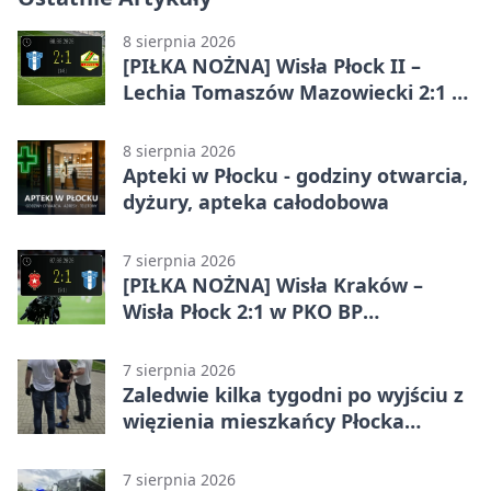
8 sierpnia 2026
[PIŁKA NOŻNA] Wisła Płock II –
Lechia Tomaszów Mazowiecki 2:1 w
Betclic 3. Lidze Grupa 1 (Grupa I)
8 sierpnia 2026
Apteki w Płocku - godziny otwarcia,
dyżury, apteka całodobowa
7 sierpnia 2026
[PIŁKA NOŻNA] Wisła Kraków –
Wisła Płock 2:1 w PKO BP
Ekstraklasie. Gospodarze
rozstrzygnęli mecz przed przerwą
7 sierpnia 2026
Zaledwie kilka tygodni po wyjściu z
więzienia mieszkańcy Płocka
zatrzymali włamywacza
7 sierpnia 2026