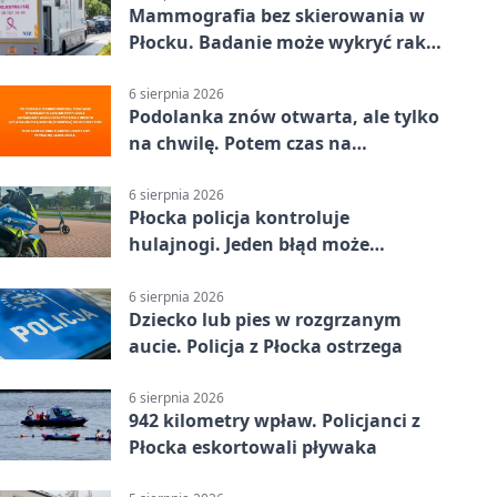
Mammografia bez skierowania w
Płocku. Badanie może wykryć raka,
zanim pojawią się objawy
6 sierpnia 2026
Podolanka znów otwarta, ale tylko
na chwilę. Potem czas na
Jagiellonkę
6 sierpnia 2026
Płocka policja kontroluje
hulajnogi. Jeden błąd może
skończyć się tragedią
6 sierpnia 2026
Dziecko lub pies w rozgrzanym
aucie. Policja z Płocka ostrzega
6 sierpnia 2026
942 kilometry wpław. Policjanci z
Płocka eskortowali pływaka