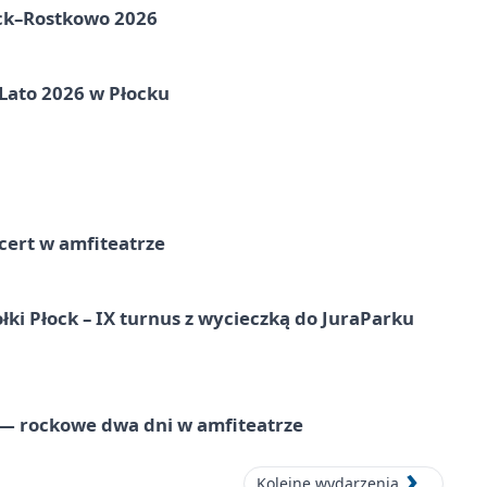
ock–Rostkowo 2026
 Lato 2026 w Płocku
cert w amfiteatrze
ki Płock – IX turnus z wycieczką do JuraParku
 — rockowe dwa dni w amfiteatrze
Kolejne wydarzenia