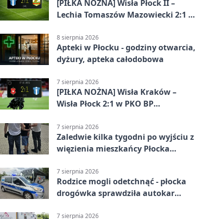
[PIŁKA NOŻNA] Wisła Płock II –
Lechia Tomaszów Mazowiecki 2:1 w
Betclic 3. Lidze Grupa 1 (Grupa I)
8 sierpnia 2026
Apteki w Płocku - godziny otwarcia,
dyżury, apteka całodobowa
7 sierpnia 2026
[PIŁKA NOŻNA] Wisła Kraków –
Wisła Płock 2:1 w PKO BP
Ekstraklasie. Gospodarze
rozstrzygnęli mecz przed przerwą
7 sierpnia 2026
Zaledwie kilka tygodni po wyjściu z
więzienia mieszkańcy Płocka
zatrzymali włamywacza
7 sierpnia 2026
Rodzice mogli odetchnąć - płocka
drogówka sprawdziła autokar
dzieci
7 sierpnia 2026