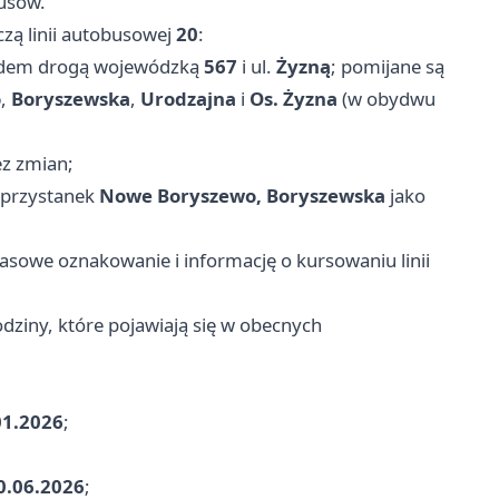
busów.
czą linii autobusowej
20
:
zdem drogą wojewódzką
567
i ul.
Żyzną
; pomijane są
o
,
Boryszewska
,
Urodzajna
i
Os. Żyzna
(w obydwu
ez zmian;
 przystanek
Nowe Boryszewo, Boryszewska
jako
asowe oznakowanie i informację o kursowaniu linii
dziny, które pojawiają się w obecnych
01.2026
;
0.06.2026
;