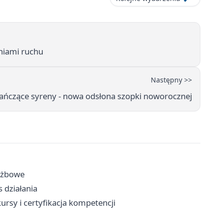
eniami ruchu
Następny >>
ańczące syreny - nowa odsłona szopki noworocznej
łużbowe
 działania
rsy i certyfikacja kompetencji