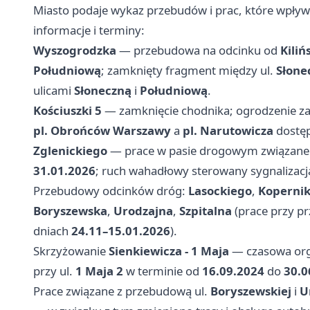
Miasto podaje wykaz przebudów i prac, które wpływa
informacje i terminy:
Wyszogrodzka
— przebudowa na odcinku od
Kiliń
Południową
; zamknięty fragment między ul.
Słone
ulicami
Słoneczną
i
Południową
.
Kościuszki 5
— zamknięcie chodnika; ogrodzenie zaj
pl. Obrońców Warszawy
a
pl. Narutowicza
dostęp
Zglenickiego
— prace w pasie drogowym związane 
31.01.2026
; ruch wahadłowy sterowany sygnalizacją
Przebudowy odcinków dróg:
Lasockiego
,
Koperni
Boryszewska
,
Urodzajna
,
Szpitalna
(prace przy pr
dniach
24.11–15.01.2026
).
Skrzyżowanie
Sienkiewicza - 1 Maja
— czasowa orga
przy ul.
1 Maja 2
w terminie od
16.09.2024
do
30.0
Prace związane z przebudową ul.
Boryszewskiej
i
U