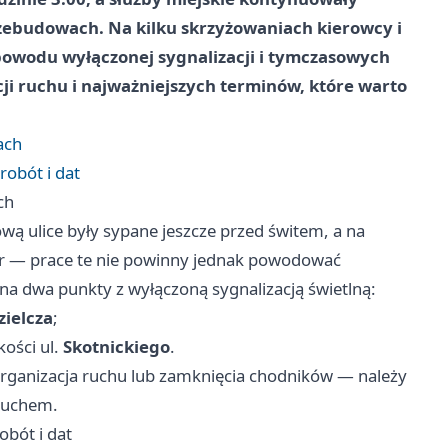
zebudowach. Na kilku skrzyżowaniach kierowcy i
 powodu wyłączonej sygnalizacji i tymczasowych
cji ruchu i najważniejszych terminów, które warto
ach
robót i dat
ch
ową ulice były sypane jeszcze przed świtem, a na
ur — prace te nie powinny jednak powodować
na dwa punkty z wyłączoną sygnalizacją świetlną:
zielcza
;
ości ul.
Skotnickiego
.
rganizacja ruchu lub zamknięcia chodników — należy
 ruchem.
obót i dat