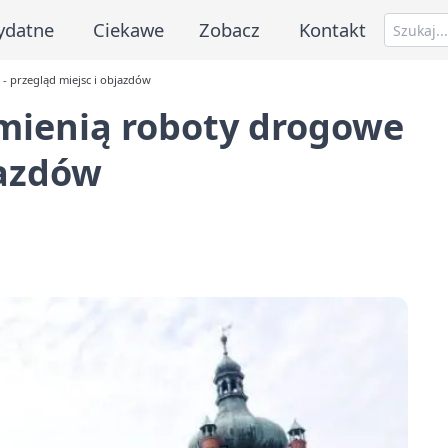
ydatne
Ciekawe
Zobacz
Kontakt
- przegląd miejsc i objazdów
zmienią roboty drogowe
jazdów