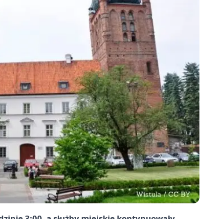
dzinie
3:00
, a służby miejskie kontynuowały