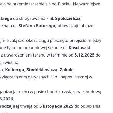
ją na przemieszczanie się po Płocku. Najważniejsze
skiego
do skrzyżowania z ul.
Spółdzielczą
i
czną
a ul.
Stefana Batorego
; obowiązuje objazd
mie całą szerokość ciągu pieszego; przejście między
ne tylko po południowej stronie ul.
Kościuszki
.
z utwardzeniem terenu w terminie od
5.12.2025
do
 świetlną.
ka
,
Kolberga
,
Stodółkiewicza
,
Zakole
,
zyłączach energetycznych i linii napowietrznej w
nizacja ruchu w pasie chodnika związana z budową
6.2026
.
rodzajnej
trwają od
5 listopada 2025
do odwołania