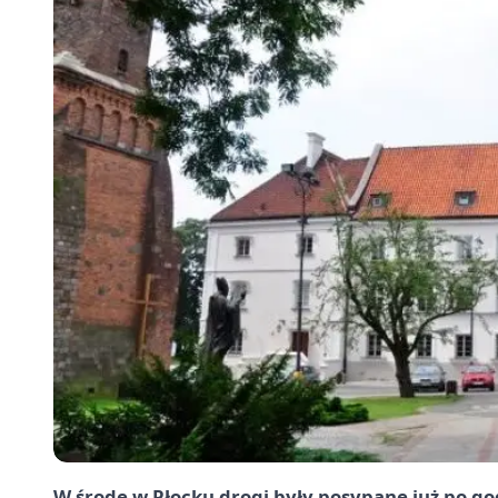
W środę w Płocku drogi były posypane już po go