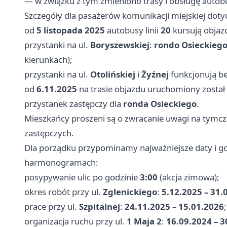
— w związku z tym zmieniono trasy i obsługę auto
Szczegóły dla pasażerów komunikacji miejskiej doty
od
5 listopada 2025
autobusy linii
20
kursują obja
przystanki na ul.
Boryszewskiej
:
rondo Osieckieg
kierunkach);
przystanki na ul.
Otolińskiej
i
Żyźnej
funkcjonują b
od
6.11.2025
na trasie objazdu uruchomiony został
przystanek zastępczy dla
ronda Osieckiego
.
Mieszkańcy proszeni są o zwracanie uwagi na tymcz
zastępczych.
Dla porządku przypominamy najważniejsze daty i go
harmonogramach:
posypywanie ulic po godzinie
3:00
(akcja zimowa);
okres robót przy ul.
Zglenickiego
:
5.12.2025 – 31.
prace przy ul.
Szpitalnej
:
24.11.2025 – 15.01.2026
;
organizacja ruchu przy ul.
1 Maja 2
:
16.09.2024 – 3