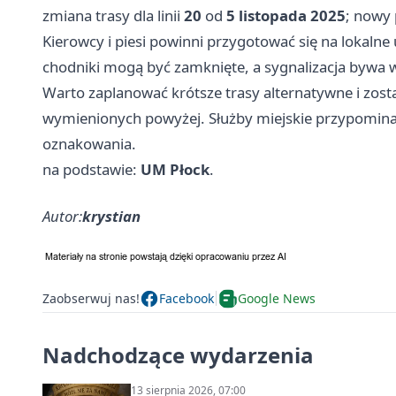
zmiana trasy dla linii
20
od
5 listopada 2025
; nowy
Kierowcy i piesi powinni przygotować się na lokalne
chodniki mogą być zamknięte, a sygnalizacja bywa w
Warto zaplanować krótsze trasy alternatywne i zost
wymienionych powyżej. Służby miejskie przypominaj
oznakowania.
na podstawie:
UM Płock
.
Autor:
krystian
Zaobserwuj nas!
Facebook
Google News
Nadchodzące wydarzenia
13 sierpnia 2026, 07:00