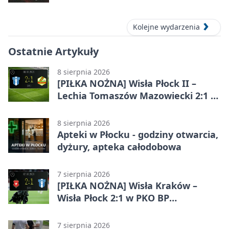
Kolejne wydarzenia
Ostatnie Artykuły
8 sierpnia 2026
[PIŁKA NOŻNA] Wisła Płock II –
Lechia Tomaszów Mazowiecki 2:1 w
Betclic 3. Lidze Grupa 1 (Grupa I)
8 sierpnia 2026
Apteki w Płocku - godziny otwarcia,
dyżury, apteka całodobowa
7 sierpnia 2026
[PIŁKA NOŻNA] Wisła Kraków –
Wisła Płock 2:1 w PKO BP
Ekstraklasie. Gospodarze
rozstrzygnęli mecz przed przerwą
7 sierpnia 2026