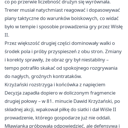
co po przerwie liczebność drużyn się wyrównała.
Trener musiał natychmiast reagować i dopasowywać
plany taktyczne do warunków boiskowych, co widać
było w tempie i sposobie prowadzenia gry przez Wisłę
II.
Przez większość drugiej części dominowały walki o
środek pola i próby przyspieszeń z obu stron. Zmiany
i korekty sprawiły, że obraz gry był niestabilny –
tempo potrafiło skakać od spokojnego rozgrywania
do nagłych, groźnych kontrataków.
Krzyżański rozstrzyga i końcówka z napięciem
Decyzja zapadła dopiero w doliczonym fragmencie
drugiej połowy – w 81. minucie Dawid Krzyżański, po
składnej akcji, wpakował piłkę do siatki i dał Wiśle II
prowadzenie, którego gospodarze już nie oddali.
Mławianka próbowała odpowiedzieć, ale defensywa i