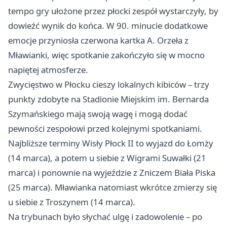
tempo gry ułożone przez płocki zespół wystarczyły, by
dowieźć wynik do końca. W 90. minucie dodatkowe
emocje przyniosła czerwona kartka A. Orzeła z
Mławianki, więc spotkanie zakończyło się w mocno
napiętej atmosferze.
Zwycięstwo w Płocku cieszy lokalnych kibiców – trzy
punkty zdobyte na Stadionie Miejskim im. Bernarda
Szymańskiego mają swoją wagę i mogą dodać
pewności zespołowi przed kolejnymi spotkaniami.
Najbliższe terminy Wisły Płock II to wyjazd do
Łomży
(14 marca), a potem u siebie z Wigrami
Suwałki
(21
marca) i ponownie na wyjeździe z Zniczem Biała Piska
(25 marca). Mławianka natomiast wkrótce zmierzy się
u siebie z Troszynem (14 marca).
Na trybunach było słychać ulgę i zadowolenie – po