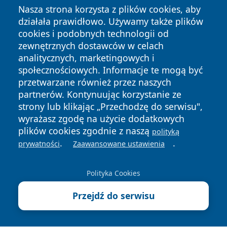
Nasza strona korzysta z plików cookies, aby
działała prawidłowo. Używamy także plików
cookies i podobnych technologii od
zewnętrznych dostawców w celach
analitycznych, marketingowych i
społecznościowych. Informacje te mogą być
Copyright © 2026 wiadomosciplock.pl Wszystkie prawa
przetwarzane również przez naszych
zastrzeżone.
partnerów. Kontynuując korzystanie ze
strony lub klikając „Przechodzę do serwisu",
wyrażasz zgodę na użycie dodatkowych
Polityka
Polityka
News
Autorzy
plików cookies zgodnie z naszą
Prywatności
Cookies
polityką
.
.
prywatności
Zaawansowane ustawienia
Polityka Cookies
Przejdź do serwisu