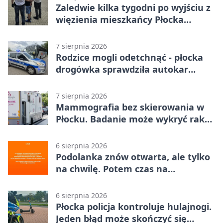
Zaledwie kilka tygodni po wyjściu z
więzienia mieszkańcy Płocka
zatrzymali włamywacza
7 sierpnia 2026
Rodzice mogli odetchnąć - płocka
drogówka sprawdziła autokar
dzieci
7 sierpnia 2026
Mammografia bez skierowania w
Płocku. Badanie może wykryć raka,
zanim pojawią się objawy
6 sierpnia 2026
Podolanka znów otwarta, ale tylko
na chwilę. Potem czas na
Jagiellonkę
6 sierpnia 2026
Płocka policja kontroluje hulajnogi.
Jeden błąd może skończyć się